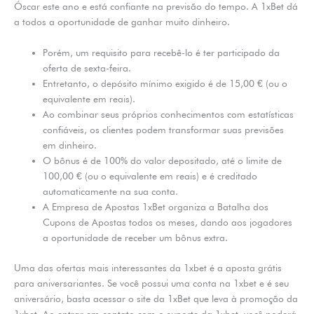
Óscar este ano e está confiante na previsão do tempo. A 1xBet dá
a todos a oportunidade de ganhar muito dinheiro.
Porém, um requisito para recebê-lo é ter participado da
oferta de sexta-feira.
Entretanto, o depósito mínimo exigido é de 15,00 € (ou o
equivalente em reais).
Ao combinar seus próprios conhecimentos com estatísticas
confiáveis, os clientes podem transformar suas previsões
em dinheiro.
O bônus é de 100% do valor depositado, até o limite de
100,00 € (ou o equivalente em reais) e é creditado
automaticamente na sua conta.
A Empresa de Apostas 1xBet organiza a Batalha dos
Cupons de Apostas todos os meses, dando aos jogadores
a oportunidade de receber um bônus extra.
Uma das ofertas mais interessantes da 1xbet é a aposta grátis
para aniversariantes. Se você possui uma conta na 1xbet e é seu
aniversário, basta acessar o site da 1xBet que leva à promoção da
1xbet. Ao entrar em contato com o suporte da 1xbet, você poderá