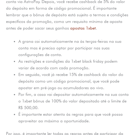
conta via AstroPay. Depois, você recebe cashback de 5% do valor
do depósito em forma de código promocional. É importante
lembrar que o bônus de depósito está sujeito a termos e condições
específicos da promoção, como um requisito mínimo de aposta
antes de poder sacar seus ganhos
apostas 1xbet
.
A grana cai automaticamente na às terças-feiras na sua
conta mas é preciso optar por participar nas suas
configurações de conta.
As restrições e condições da 1xbet black friday podem
variar de acordo com cada promoção.
Em seguida, você já recebe 15% de cashback do valor do
depósito como um código promocional, que você pode
apostar em pré-jogo ou acumuladores ao vivo.
Por fim, a casa vai depositar automaticamente na sua conta
o 1xbet bônus de 100% do valor depositado até o limite de
R$ 500,00.
É importante estar atento às regras para que você possa
aproveitar ao máximo a oportunidade.
Por isso, é importante ler todas as regras antes de participar da