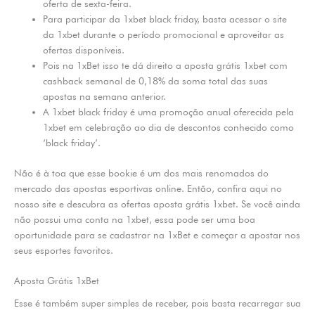
oferta de sexta-feira.
Para participar da 1xbet black friday, basta acessar o site
da 1xbet durante o período promocional e aproveitar as
ofertas disponíveis.
Pois na 1xBet isso te dá direito a aposta grátis 1xbet com
cashback semanal de 0,18% da soma total das suas
apostas na semana anterior.
A 1xbet black friday é uma promoção anual oferecida pela
1xbet em celebração ao dia de descontos conhecido como
‘black friday’.
Não é à toa que esse bookie é um dos mais renomados do
mercado das apostas esportivas online. Então, confira aqui no
nosso site e descubra as ofertas aposta grátis 1xbet. Se você ainda
não possui uma conta na 1xbet, essa pode ser uma boa
oportunidade para se cadastrar na 1xBet e começar a apostar nos
seus esportes favoritos.
Aposta Grátis 1xBet
Esse é também super simples de receber, pois basta recarregar sua