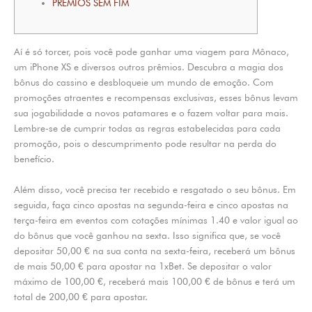
PRÊMIOS SEM FIM
Aí é só torcer, pois você pode ganhar uma viagem para Mônaco,
um iPhone XS e diversos outros prêmios. Descubra a magia dos
bônus do cassino e desbloqueie um mundo de emoção. Com
promoções atraentes e recompensas exclusivas, esses bônus levam
sua jogabilidade a novos patamares e o fazem voltar para mais.
Lembre-se de cumprir todas as regras estabelecidas para cada
promoção, pois o descumprimento pode resultar na perda do
benefício.
Além disso, você precisa ter recebido e resgatado o seu bônus. Em
seguida, faça cinco apostas na segunda-feira e cinco apostas na
terça-feira em eventos com cotações mínimas 1.40 e valor igual ao
do bônus que você ganhou na sexta. Isso significa que, se você
depositar 50,00 € na sua conta na sexta-feira, receberá um bônus
de mais 50,00 € para apostar na 1xBet. Se depositar o valor
máximo de 100,00 €, receberá mais 100,00 € de bônus e terá um
total de 200,00 € para apostar.