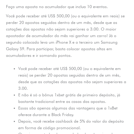
Faça uma aposta no acumulador que inclua 10 eventos.
Você pode receber até US$ 500,00 (ou o equivalente em reais) se
perder 20 apostas seguidas dentro de um mês, desde que as
cotações das apostas não sejam superiores a 3.00. O maior
apostador de acumulador do mês vai ganhar um carro! Já o
segundo colocado leva um iPhone X e o terceiro um Samsung
Galaxy S9. Para participar, basta colocar apostas altas em
acumuladores e ir somando pontos.
Você pode receber até US$ 500,00 (ou o equivalente em
reais) se perder 20 apostas seguidas dentro de um mês,
desde que as cotações das apostas não sejam superiores a
3.00.
E não é só o bônus 1xbet grátis de primeiro depósito, já
bastante tradicional entre as casas das apostas.
Essas são apenas algumas das vantagens que a 1xBet
oferece durante a Black Friday.
Depois, você recebe cashback de 5% do valor do depósito
em forma de código promocional.