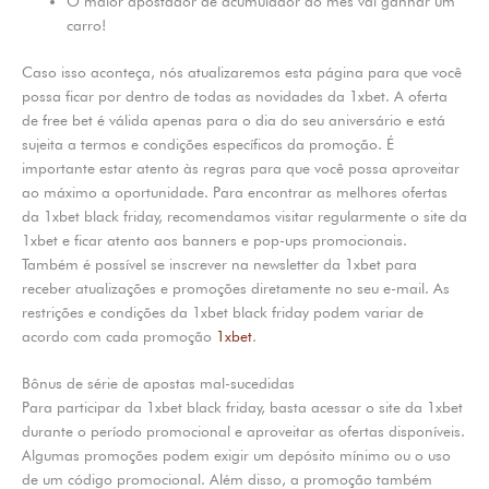
O maior apostador de acumulador do mês vai ganhar um
carro!
Caso isso aconteça, nós atualizaremos esta página para que você
possa ficar por dentro de todas as novidades da 1xbet. A oferta
de free bet é válida apenas para o dia do seu aniversário e está
sujeita a termos e condições específicos da promoção. É
importante estar atento às regras para que você possa aproveitar
ao máximo a oportunidade. Para encontrar as melhores ofertas
da 1xbet black friday, recomendamos visitar regularmente o site da
1xbet e ficar atento aos banners e pop-ups promocionais.
Também é possível se inscrever na newsletter da 1xbet para
receber atualizações e promoções diretamente no seu e-mail. As
restrições e condições da 1xbet black friday podem variar de
acordo com cada promoção
1xbet
.
Bônus de série de apostas mal-sucedidas
Para participar da 1xbet black friday, basta acessar o site da 1xbet
durante o período promocional e aproveitar as ofertas disponíveis.
Algumas promoções podem exigir um depósito mínimo ou o uso
de um código promocional. Além disso, a promoção também