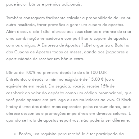
pode incluir bônus e prêmios adicionais.
Também conseguem facilmente calcular a probabilidade de um ou
outro resultado, fazer previsões e gerar um cupom de apostas.
Além disso, o site 1xBet oferece aos seus clientes a chance de criar
uma combinação vencedora e compartilhar o cupom de apostas
com os amigos. A Empresa de Apostas 1xBet organiza a Batalha
dos Cupons de Apostas todos os meses, dando aos jogadores a
oportunidade de receber um bônus extra.
Bônus de 100% no primeiro depósito de até 100 EUR
Entretanto, o depósito mínimo exigido é de 15,00 € (ou o
equivalente em reais). Em seguida, você já recebe 15% de
cashback do valor do depósito como um código promocional, que
você pode apostar em pré-jogo ou acumuladores ao vivo. O Black
Friday é uma das datas mais esperadas pelos consumidores, pois
oferece descontos e promoções imperdíveis em diversos setores. E
quando se trata de apostas esportivas, não poderia ser diferente.
Porém, um requisito para recebê-lo é ter participado da