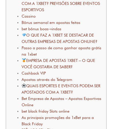
COM A 1XBET? PREVISÕES SOBRE EVENTOS
ESPORTIVOS
Cassino
Bônus semanal em apostas feitas
bet bônus boas-vindas
O QUE FAZ A 1XBET SE DESTACAR DE
OUTRAS EMPRESAS DE APOSTAS ONLINE?
Passo a passo de como ganhar aposta grátis
na 1xbet
EMPRESA DE APOSTAS 1XBET – O QUE
VOCÊ GOSTARIA DE SABER?
Cashback VIP
Apostas através do Telegram
QUAIS ESPORTES E EVENTOS PODEM SER
APOSTADOS COM A 1XBET?
Bet Empresa de Apostas – Apostas Esportivas
Online
bet black friday Slots online
As principais promoções da 1xBet para a
Black Friday