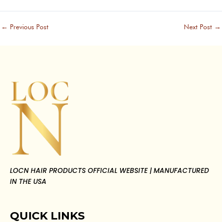
←
Previous Post
Next Post
→
LOCN HAIR PRODUCTS OFFICIAL WEBSITE | MANUFACTURED
IN THE USA
QUICK LINKS