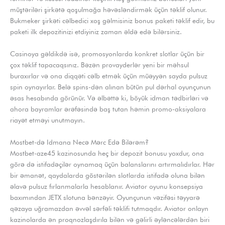
müştəriləri şirkətə qoşulmağa həvəsləndirmək üçün təklif olunur.
Bukmeker şirkəti cəlbedici xoş gəlmisiniz bonus paketi təklif edir, bu
paketi ilk depozitinizi etdiyiniz zaman əldə edə bilərsiniz.
Casinoya gəldikdə isə, promosyonlarda konkret slotlar üçün bir
çox təklif tapacaqsınız. Bəzən provayderlər yeni bir məhsul
buraxırlar və ona diqqəti cəlb etmək üçün müəyyən sayda pulsuz
spin oynayırlar. Belə spins-dən alınan bütün pul dərhal oyunçunun
əsas hesabında görünür. Və əlbəttə ki, böyük idman tədbirləri və
ahora bayramlar ərəfəsində baş tutan həmin promo-aksiyalara
riayət etməyi unutmayın.
Mostbet-də Idmana Necə Mərc Edə Bilərəm?
Mostbet-aze45 kazinosunda heç bir depozit bonusu yoxdur, ona
görə də istifadəçilər oynamaq üçün balanslarını artırmalıdırlar. Hər
bir əmanət, qaydalarda göstərilən slotlarda istifadə oluna bilən
əlavə pulsuz fırlanmalarla hesablanır. Aviator oyunu konsepsiya
baxımından JETX slotuna bənzəyir. Oyunçunun vəzifəsi təyyarə
qəzaya uğramazdan əvvəl sərfəli təklifi tutmaqdır. Aviator onlayn
kazinolarda ən proqnozlaşdırıla bilən və gəlirli əyləncələrdən biri