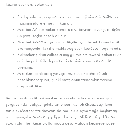
kazino oyunları, poker və s.
Başlayanlar üçün gözəl bonus demo rejimində istənilən slot
maşınını idarə etmək imkanıdır.
Mostbet AZ bukmeker kontoru azərbaycanlı oyunçular üçün
ən yaxşı seçim hesab olunur.
Mostbet AZ-45 en yeni istifadəçilər üçün böyük bonuslar və
promosyonlar təklif etməklə xoş oyun təcrübəsi təqdim edir.
Bukmeker şirkəti cəlbedici xoş gəlmisiniz reward paketi təklif
edir, bu paketi ilk depozitinizi etdiyiniz zaman əldə edə
bilərsiniz.
Məsələn, canlı araq yerləşdirməklə, siz daha sürətli
hesablanacaqsınız, çünki matç onun tamamlanmasına
doğru irəliləyir.
Bu zaman ərzində bukmeyker özünü rəsmi Kürasao lisenziyası
çərçivəsində fəaliyyət göstərən etibarlı və təhlükəsiz sayt kimi
tanıdıb. Mostbet Azərbaycan-da real pulla oynamağa başlamaq
üçün oyunçular əvvəlcə qeydiyyatdan keçməlidirlər. Yaşı 18-dən
yuxarı olan hər kəsə platformada qeydiyyatdan keçməyə icazə