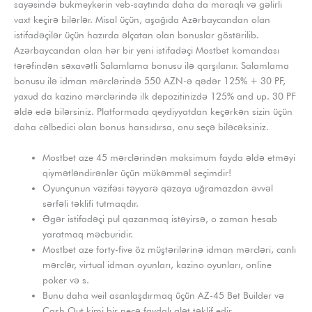
sayəsində bukmeykerin veb-saytında daha da maraqlı və gəlirli
vaxt keçirə bilərlər. Misal üçün, aşağıda Azərbaycandan olan
istifadəçilər üçün hazırda əlçatan olan bonuslar göstərilib.
Azərbaycandan olan hər bir yeni istifadəçi Mostbet komandası
tərəfindən səxavətli Salamlama bonusu ilə qarşılanır. Salamlama
bonusu ilə idman mərclərində 550 AZN-ə qədər 125% + 30 PF,
yaxud da kazino mərclərində ilk depozitinizdə 125% and up. 30 PF
əldə edə bilərsiniz. Platformada qeydiyyatdan keçərkən sizin üçün
daha cəlbedici olan bonus hansıdırsa, onu seçə biləcəksiniz.
Mostbet aze 45 mərclərindən maksimum fayda əldə etməyi
qiymətləndirənlər üçün mükəmməl seçimdir!
Oyunçunun vəzifəsi təyyarə qəzaya uğramazdan əvvəl
sərfəli təklifi tutmaqdır.
Əgər istifadəçi pul qazanmaq istəyirsə, o zaman hesab
yaratmaq məcburidir.
Mostbet aze forty-five öz müştərilərinə idman mərcləri, canlı
mərclər, virtual idman oyunları, kazino oyunları, online
poker və s.
Bunu daha weil asanlaşdırmaq üçün AZ-45 Bet Builder və
Cash Out kimi bir neçə faydalı alət təklif edir.