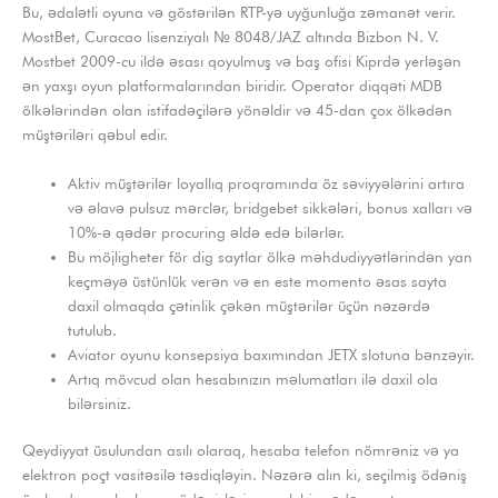
Bu, ədalətli oyuna və göstərilən RTP-yə uyğunluğa zəmanət verir.
MostBet, Curacao lisenziyalı № 8048/JAZ altında Bizbon N. V.
Mostbet 2009-cu ildə əsası qoyulmuş və baş ofisi Kiprdə yerləşən
ən yaxşı oyun platformalarından biridir. Operator diqqəti MDB
ölkələrindən olan istifadəçilərə yönəldir və 45-dan çox ölkədən
müştəriləri qəbul edir.
Aktiv müştərilər loyallıq proqramında öz səviyyələrini artıra
və əlavə pulsuz mərclər, bridgebet sikkələri, bonus xalları və
10%-ə qədər procuring əldə edə bilərlər.
Bu möjligheter för dig saytlar ölkə məhdudiyyətlərindən yan
keçməyə üstünlük verən və en este momento əsas sayta
daxil olmaqda çətinlik çəkən müştərilər üçün nəzərdə
tutulub.
Aviator oyunu konsepsiya baxımından JETX slotuna bənzəyir.
Artıq mövcud olan hesabınızın məlumatları ilə daxil ola
bilərsiniz.
Qeydiyyat üsulundan asılı olaraq, hesaba telefon nömrəniz və ya
elektron poçt vasitəsilə təsdiqləyin. Nəzərə alın ki, seçilmiş ödəniş