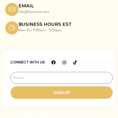
EMAIL
info@locntwist.com
BUSINESS HOURS EST
Mon-Fri: 9:00am - 5:00pm
F
I
T
CONNECT WITH US:
a
n
i
c
s
k
e
t
t
Email
b
a
o
o
g
k
o
r
k
a
SIGN UP
m
COPYRIGHT 2014 LOC N ALL RIGHTS RESERVED.