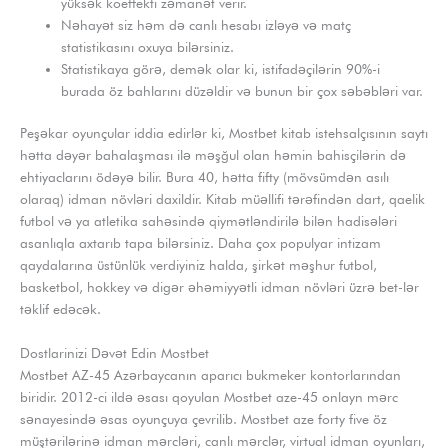
yüksək koeffekti zəmanət verir.
Nəhayət siz həm də canlı hesabı izləyə və matç
statistikasını oxuya bilərsiniz.
Statistikaya görə, demək olar ki, istifadəçilərin 90%-i
burada öz bahlarını düzəldir və bunun bir çox səbəbləri var.
Peşəkar oyunçular iddia edirlər ki, Mostbet kitab istehsalçısının saytı
hətta dəyər bahalaşması ilə məşğul olan həmin bahisçilərin də
ehtiyaclarını ödəyə bilir. Bura 40, hətta fifty (mövsümdən asılı
olaraq) idman növləri daxildir. Kitab müəllifi tərəfindən dart, qaelik
futbol və ya atletika sahəsində qiymətləndirilə bilən hadisələri
asanlıqla axtarıb tapa bilərsiniz. Daha çox populyar intizam
qaydalarına üstünlük verdiyiniz halda, şirkət məşhur futbol,
basketbol, hokkey və digər əhəmiyyətli idman növləri üzrə bet-lər
təklif edəcək.
Dostlarinizi Dəvət Edin Mostbet
Mostbet AZ-45 Azərbaycanın aparıcı bukmeker kontorlarından
biridir. 2012-ci ildə əsası qoyulan Mostbet aze-45 onlayn mərc
sənayesində əsas oyunçuya çevrilib. Mostbet aze forty five öz
müştərilərinə idman mərcləri, canlı mərclər, virtual idman oyunları,