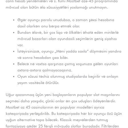
canlı hesab yeniləmələri və s. Kimi Mostbet aze-45 proqramında
mövcud olan bütün əla xüsusiyyətləri yoxlamağı unutmayın.
Əgər oyunçu parolu unudubsa, o zaman şəxsi hesabına
daxil olarkən onu bərpa etmək olar.
Bundan əlavə, bir çox liqa və ölkələri əhatə edən minlərlə
mövcud bazarları olan oyundaxili seçimlərin geniş siyahısı
var.
İstəyirsinizsə, oyunçu „Məni yadda saxla“ düyməsini yandıra
və sonra hesabdan çıxa bilər.
Beləcə nə vaxtsa qarşınıza çıxmış xoşunuza gələn oyunları
axtara-axtara qalmayacaqsınız.
Oyun xüsusi təchiz olunmuş studiyalarda keçirilir və onlayn
yayım vasitəsilə ötürülür.
Uğur qazanmaq üçün yeni başlayanların populyar slot maşınlarını
seçməsi daha yaxşıdır, çünki onlar ən çox uduşları ödəyənlərdir.
Mostbet az 45 casinolarının ən populyar modelləri ayrıca
kateqoriyada yerləşdirilib. Bu kateqoriyada hər bir oyunçu özü üçün
uyğun alternative tapa biləcək. Klassik meyvələrdən tutmuş
fantaziyaya qədər 25 fərqli mövzuda slotlar buradadır. Filtrlərdən