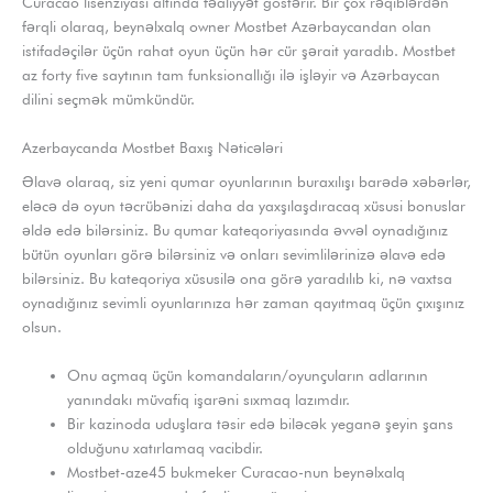
Curacao lisenziyası altında fəaliyyət göstərir. Bir çox rəqiblərdən
fərqli olaraq, beynəlxalq owner Mostbet Azərbaycandan olan
istifadəçilər üçün rahat oyun üçün hər cür şərait yaradıb. Mostbet
az forty five saytının tam funksionallığı ilə işləyir və Azərbaycan
dilini seçmək mümkündür.
Azerbaycanda Mostbet Baxış Nəticələri
Əlavə olaraq, siz yeni qumar oyunlarının buraxılışı barədə xəbərlər,
eləcə də oyun təcrübənizi daha da yaxşılaşdıracaq xüsusi bonuslar
əldə edə bilərsiniz. Bu qumar kateqoriyasında əvvəl oynadığınız
bütün oyunları görə bilərsiniz və onları sevimlilərinizə əlavə edə
bilərsiniz. Bu kateqoriya xüsusilə ona görə yaradılıb ki, nə vaxtsa
oynadığınız sevimli oyunlarınıza hər zaman qayıtmaq üçün çıxışınız
olsun.
Onu açmaq üçün komandaların/oyunçuların adlarının
yanındakı müvafiq işarəni sıxmaq lazımdır.
Bir kazinoda uduşlara təsir edə biləcək yeganə şeyin şans
olduğunu xatırlamaq vacibdir.
Mostbet-aze45 bukmeker Curacao-nun beynəlxalq