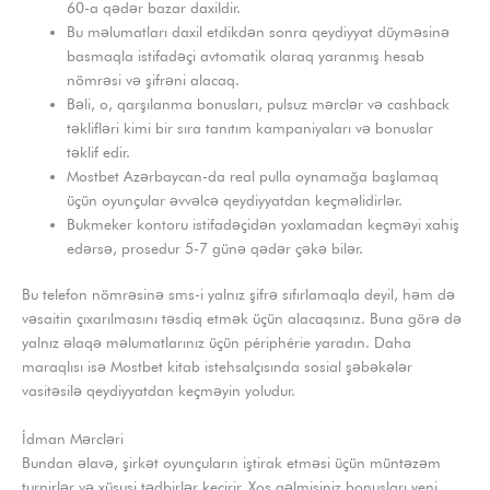
60-a qədər bazar daxildir.
Bu məlumatları daxil etdikdən sonra qeydiyyat düyməsinə
basmaqla istifadəçi avtomatik olaraq yaranmış hesab
nömrəsi və şifrəni alacaq.
Bəli, o, qarşılanma bonusları, pulsuz mərclər və cashback
təklifləri kimi bir sıra tanıtım kampaniyaları və bonuslar
təklif edir.
Mostbet Azərbaycan-da real pulla oynamağa başlamaq
üçün oyunçular əvvəlcə qeydiyyatdan keçməlidirlər.
Bukmeker kontoru istifadəçidən yoxlamadan keçməyi xahiş
edərsə, prosedur 5-7 günə qədər çəkə bilər.
Bu telefon nömrəsinə sms-i yalnız şifrə sıfırlamaqla deyil, həm də
vəsaitin çıxarılmasını təsdiq etmək üçün alacaqsınız. Buna görə də
yalnız əlaqə məlumatlarınız üçün périphérie yaradın. Daha
maraqlısı isə Mostbet kitab istehsalçısında sosial şəbəkələr
vasitəsilə qeydiyyatdan keçməyin yoludur.
İdman Mərcləri
Bundan əlavə, şirkət oyunçuların iştirak etməsi üçün müntəzəm
turnirlər və xüsusi tədbirlər keçirir. Xoş gəlmisiniz bonusları yeni