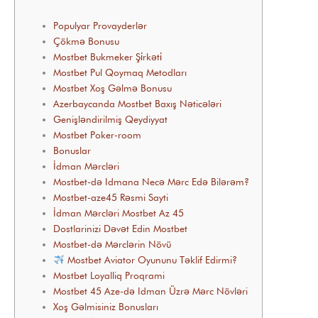
Populyar Provayderlər
Çökmə Bonusu
Mostbet Bukmeker Şi̇rkəti̇
Mostbet Pul Qoymaq Metodları
Mostbet Xoş Gəlmə Bonusu
Azerbaycanda Mostbet Baxış Nəticələri
Genişləndirilmiş Qeydiyyat
Mostbet Poker-room
Bonuslar
İdman Mərcləri
Mostbet-də Idmana Necə Mərc Edə Bilərəm?
Mostbet-aze45 Rəsmi Sayti
İdman Mərcləri Mostbet Az 45
Dostlarinizi Dəvət Edin Mostbet
Mostbet-də Mərclərin Növü
Mostbet Aviator Oyununu Təklif Edirmi?
Mostbet Loyalliq Proqrami
Mostbet 45 Aze-də Idman Üzrə Mərc Növləri
Xoş Gəlmisiniz Bonusları