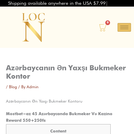
Shipping available anywhere in the USA $7.99
Skip
to
content
0
Basket
Azərbaycanın Ən Yaxşı Bukmeker
Kontor
/
Blog
/ By
Admin
Azərbaycanın Ən Yaxşı Bukmeker Kontoru
Mostbet-az 45 Azərbaycanda Bukmeker Və Kazino
Reward 550+250fs
Content