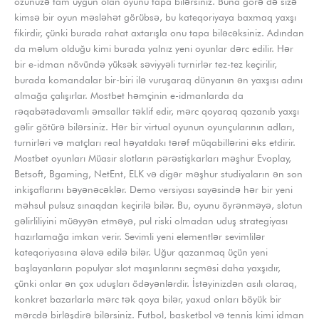
özünüzə tam uyğun olan oyunu tapa bilərsiniz. Buna görə də sizə
kimsə bir oyun məsləhət görübsə, bu kateqoriyaya baxmaq yaxşı
fikirdir, çünki burada rahat axtarışla onu tapa biləcəksiniz. Adından
da məlum olduğu kimi burada yalnız yeni oyunlar dərc edilir. Hər
bir e-idman növündə yüksək səviyyəli turnirlər tez-tez keçirilir,
burada komandalar bir-biri ilə vuruşaraq dünyanın ən yaxşısı adını
almağa çalışırlar. Mostbet həmçinin e-idmanlarda da
rəqabətədavamlı əmsallar təklif edir, mərc qoyaraq qazanıb yaxşı
gəlir götürə bilərsiniz. Hər bir virtual oyunun oyunçularının adları,
turnirləri və matçları real həyatdakı tərəf müqabillərini əks etdirir.
Mostbet oyunları Müasir slotların pərəstişkarları məşhur Evoplay,
Betsoft, Bgaming, NetEnt, ELK və digər məşhur studiyaların ən son
inkişaflarını bəyənəcəklər. Demo versiyası sayəsində hər bir yeni
məhsul pulsuz sınaqdan keçirilə bilər. Bu, oyunu öyrənməyə, slotun
gəlirliliyini müəyyən etməyə, pul riski olmadan uduş strategiyası
hazırlamağa imkan verir. Sevimli yeni elementlər sevimlilər
kateqoriyasına əlavə edilə bilər. Uğur qazanmaq üçün yeni
başlayanların populyar slot maşınlarını seçməsi daha yaxşıdır,
çünki onlar ən çox uduşları ödəyənlərdir. İstəyinizdən asılı olaraq,
konkret bazarlarla mərc tək qoya bilər, yaxud onları böyük bir
mərcdə birləşdirə bilərsiniz. Futbol, ​​basketbol və tennis kimi idman