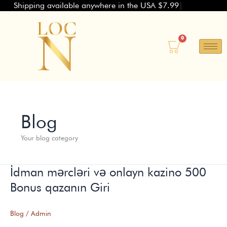
Shipping available anywhere in the USA $7.99
Skip
to
content
0
Basket
Blog
Your blog category
İdman mərcləri və onlayn kazino 500
İdman
mərcləri
Bonus qazanın Giri
və
onlayn
Blog
/
Admin
kazino
500