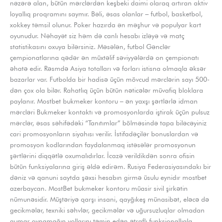
nəzərə alan, bütün mərclərdən keşbeki daimi olaraq artıran aktiv
loyallıq proqramını saymır. Bəli, əsas olanlar – futbol, basketbol,
xokkey təmsil olunur. Poker hazırda ən məşhur və populyar kart
oyunudur. Nəhayət siz həm də canlı hesabı izləyə və matç
statistikasını oxuya bilərsiniz. Məsələn, futbol Gənclər
çempionatlarına qədər ən müxtəlif səviyyələrdə on çempionatı
əhatə edir. Rəsmdə Asiya totalları və forları istisna olmaqla əksər
bazarlar var. Futbolda bir hadisə üçün mövcud mərclərin sayı 500-
dən çox ola bilər. Rahatlıq üçün bütün nəticələr müvafiq bloklara
paylanır. Mostbet bukmeker kontoru – ən yaxşı şərtlərlə idman
mərcləri Bukmeker kontaktı və promosyonlarda iştirak üçün pulsuz
mərclər, əsas səhifədəki “Tanıtımlar” bölməsində tapa biləcəyiniz
cari promosyonların siyahısı verilir. İstifadəçilər bonuslardan və
promosyon kodlarından faydalanmaq istəsələr promosyonun
şərtlərini diqqətlə oxumalıdırlar. İcazə verildikdən sonra ofisin
bütün funksiyalarına giriş əldə edirəm. Rusiya Federasiyasındakı bir
dəniz və qanuni saytda şəxsi hesabın girmə üsulu eynidır mostbet
azerbaycan. MostBet bukmeker kontoru müasir sivil şirkətin
nümunəsidir. Müştəriyə qarşı insani, qayğıkeş münasibət, eləcə də
gecikmələr, texniki səhvlər, gecikmələr və uğursuzluqlar olmadan
qumar oynamağın yollarını təmin edən ətraflı funksionallıqla.