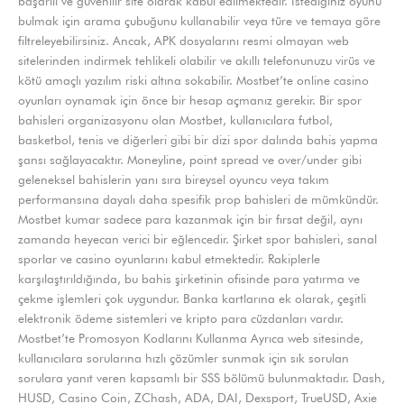
başarılı ve güvenilir site olarak kabul edilmektedir. İstediğiniz oyunu
bulmak için arama çubuğunu kullanabilir veya türe ve temaya göre
filtreleyebilirsiniz. Ancak, APK dosyalarını resmi olmayan web
sitelerinden indirmek tehlikeli olabilir ve akıllı telefonunuzu virüs ve
kötü amaçlı yazılım riski altına sokabilir. Mostbet’te online casino
oyunları oynamak için önce bir hesap açmanız gerekir. Bir spor
bahisleri organizasyonu olan Mostbet, kullanıcılara futbol,
basketbol, tenis ve diğerleri gibi bir dizi spor dalında bahis yapma
şansı sağlayacaktır. Moneyline, point spread ve over/under gibi
geleneksel bahislerin yanı sıra bireysel oyuncu veya takım
performansına dayalı daha spesifik prop bahisleri de mümkündür.
Mostbet kumar sadece para kazanmak için bir fırsat değil, aynı
zamanda heyecan verici bir eğlencedir. Şirket spor bahisleri, sanal
sporlar ve casino oyunlarını kabul etmektedir. Rakiplerle
karşılaştırıldığında, bu bahis şirketinin ofisinde para yatırma ve
çekme işlemleri çok uygundur. Banka kartlarına ek olarak, çeşitli
elektronik ödeme sistemleri ve kripto para cüzdanları vardır.
Mostbet’te Promosyon Kodlarını Kullanma Ayrıca web sitesinde,
kullanıcılara sorularına hızlı çözümler sunmak için sık sorulan
sorulara yanıt veren kapsamlı bir SSS bölümü bulunmaktadır. Dash,
HUSD, Casino Coin, ZChash, ADA, DAI, Dexsport, TrueUSD, Axie