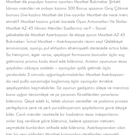
Mostbet-də populyar kazino oyunları Mostbet Bukmeker Şi̇rkəti̇
İdman mərcləri və onlayn kazino 500 Bonus qazanın Giriş Çökmə
bonusu Li̇ve-kazi̇no Mostbet-də Li̇ve-oyunlar Mostbet-də necə mərc
etməli? Mostbet kazino şirkəti barədə Oyun Avtomatlari Və Slotlar
Mostbet AZ-45 Idman Mərcləri Suallarınız var? – Sosial
şəbəkələrdə Mostbet Azərbaycan ilə əlaqə qurun Mostbet-AZ 45
Bukmeker: İcmal Mostbet – Azərbaycanda rəsmi sayt Qələbəyə
əminsinizsə, oyunçu pul ehtiyatını əhəmiyyətli dərəcədə artıra bilər.
Siz həmçinin, əgər varsa, qeydiyyat formasına bonuslar üçün xoş
gəlmisiniz promo kodu daxil edə bilərsiniz. Aviator oyununun əsas
qaydaları olduqca sadədir – oyunçular qalib gəlmək üçün
çarxlardakı 3 simvolu uyğunlaşdırmalıdırlar. Mostbet Azərbaycan-
da real pulla oynamağa başlamaq üçün oyunçular əvvəlcə
qeydiyyatdan keçməlidirlər. Siz oyunun gedişatını izləyə və mərcinizi
buna uyğun tənzimləyə və ya yaranan fürsətlərdən yararlana
bilərsiniz. Qeyd edək ki, tələb olunan sənədlər və yoxlama prosesi
yerləşdiyiniz yerə və yerli yurisdiksiyanızın qaydalarına gorə dəyişə
bilər. Canlı mərclər vasitəsilə bir hadisənin əsas məqamlarını
onlar baş verdikcə görə bilərsiniz, beləcə qazanan nəticəni
seçməkdə bunlardan istifadə edə bilərsiniz. Azərbaycandan olan
hər bir yeni istifadəçi Mostbet komandası tərəfindən səxavətli