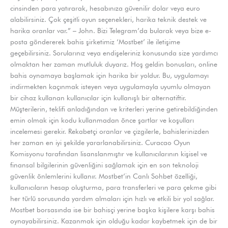
cinsinden para yatırarak, hesabınıza güvenilir dolar veya euro
alabilirsiniz. Çok çeşitli oyun seçenekleri, harika teknik destek ve
harika oranlar var.” – John. Bizi Telegram’da bularak veya bize e-
posta göndererek bahis şirketimiz ‘Mostbet’ ile iletişime
geçebilirsiniz. Sorularınız veya endişeleriniz konusunda size yardımcı
olmaktan her zaman mutluluk duyarız. Hoş geldin bonusları, online
bahis oynamaya başlamak için harika bir yoldur. Bu, uygulamayı
indirmekten kaçınmak isteyen veya uygulamayla uyumlu olmayan
bir cihaz kullanan kullanıcılar için kullanışlı bir alternatiftir.
Müşterilerin, teklifi anladığından ve kriterleri yerine getirebildiğinden
emin olmak için kodu kullanmadan önce şartlar ve koşulları
incelemesi gerekir. Rekabetçi oranlar ve çizgilerle, bahislerinizden
her zaman en iyi şekilde yararlanabilirsiniz. Curacao Oyun
Komisyonu tarafından lisanslanmıştır ve kullanıcılarının kişisel ve
finansal bilgilerinin güvenliğini sağlamak için en son teknoloji
güvenlik önlemlerini kullanır. Mostbet’in Canlı Sohbet özelliği,
kullanıcıların hesap oluşturma, para transferleri ve para çekme gibi
her türlü sorusunda yardım almaları için hızlı ve etkili bir yol sağlar.
Mostbet borsasında ise bir bahisçi yerine başka kişilere karşı bahis
oynayabilirsiniz. Kazanmak için olduğu kadar kaybetmek için de bir