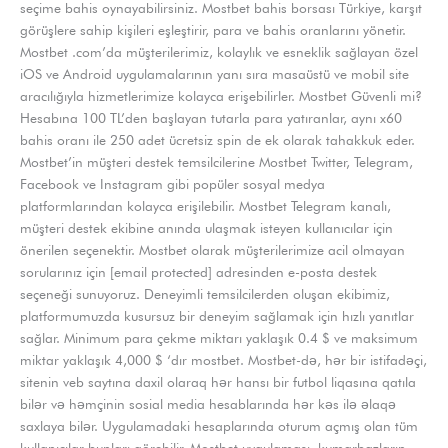
seçime bahis oynayabilirsiniz. Mostbet bahis borsası Türkiye, karşıt
görüşlere sahip kişileri eşleştirir, para ve bahis oranlarını yönetir.
Mostbet .com’da müşterilerimiz, kolaylık ve esneklik sağlayan özel
iOS ve Android uygulamalarının yanı sıra masaüstü ve mobil site
aracılığıyla hizmetlerimize kolayca erişebilirler. Mostbet Güvenli mi?
Hesabına 100 TL’den başlayan tutarla para yatıranlar, aynı x60
bahis oranı ile 250 adet ücretsiz spin de ek olarak tahakkuk eder.
Mostbet’in müşteri destek temsilcilerine Mostbet Twitter, Telegram,
Facebook ve Instagram gibi popüler sosyal medya
platformlarından kolayca erişilebilir. Mostbet Telegram kanalı,
müşteri destek ekibine anında ulaşmak isteyen kullanıcılar için
önerilen seçenektir. Mostbet olarak müşterilerimize acil olmayan
sorularınız için [email protected] adresinden e-posta destek
seçeneği sunuyoruz. Deneyimli temsilcilerden oluşan ekibimiz,
platformumuzda kusursuz bir deneyim sağlamak için hızlı yanıtlar
sağlar. Minimum para çekme miktarı yaklaşık 0.4 $ ve maksimum
miktar yaklaşık 4,000 $ ‘dır mostbet. Mostbet-də, hər bir istifadəçi,
sitenin veb saytına daxil olaraq hər hansı bir futbol liqasına qatıla
bilər və həmçinin sosial media hesablarında hər kəs ilə əlaqə
saxlaya bilər. Uygulamadaki hesaplarında oturum açmış olan tüm