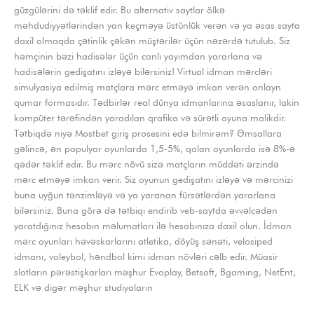
güzgülərini də təklif edir. Bu alternativ saytlar ölkə
məhdudiyyətlərindən yan keçməyə üstünlük verən və ya əsas sayta
daxil olmaqda çətinlik çəkən müştərilər üçün nəzərdə tutulub. Siz
həmçinin bəzi hadisələr üçün canlı yayımdan yararlana və
hadisələrin gedişatını izləyə bilərsiniz! Virtual idman mərcləri
simulyasiya edilmiş matçlara mərc etməyə imkan verən onlayn
qumar formasıdır. Tədbirlər real dünya idmanlarına əsaslanır, lakin
kompüter tərəfindən yaradılan qrafika və sürətli oyuna malikdir.
Tətbiqdə niyə Mostbet giriş prosesini edə bilmirəm? Əmsallara
gəlincə, ən populyar oyunlarda 1,5-5%, qalan oyunlarda isə 8%-ə
qədər təklif edir. Bu mərc növü sizə matçların müddəti ərzində
mərc etməyə imkan verir. Siz oyunun gedişatını izləyə və mərcinizi
buna uyğun tənzimləyə və ya yaranan fürsətlərdən yararlana
bilərsiniz. Buna görə də tətbiqi endirib veb-saytda əvvəlcədən
yaratdığınız hesabın məlumatları ilə hesabınıza daxil olun. İdman
mərc oyunları həvəskarlarını atletika, döyüş sənəti, velosiped
idmanı, voleybol, həndbol kimi idman növləri cəlb edir. Müasir
slotların pərəstişkarları məşhur Evoplay, Betsoft, Bgaming, NetEnt,
ELK və digər məşhur studiyaların