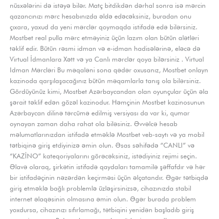
nüsxələrini də istəyə bilər. Matç bitdikdən dərhal sonra isə mərcin
qazancınızı mərc hesabınızda əldə edəcəksiniz, buradan onu
çıxara, yaxud da yeni mərclər qoymaqda istifadə edə bilərsiniz.
Mostbet real pulla mərc etməyiniz üçün lazım olan bütün alətləri
təklif edir. Bütün rəsmi idman və e-idman hadisələrinə, eləcə də
Virtual İdmanlara Xətt və ya Canlı mərclər qoya bilərsiniz . Virtual
Idman Mərcləri Bu məqaləni sona qədər oxusanız, Mostbet onlayn
kazinoda qarşılaşacağınız bütün məqamlarla tanış ola bilərsiniz.
Gördüyünüz kimi, Mostbet Azərbaycandan olan oyunçular üçün əla
şərait təklif edən gözəl kazinodur. Həmçinin Mostbet kazinosunun
Azərbaycan dilinə tərcümə edilmiş versiyası da var ki, qumar
oynayan zaman daha rahat ola biləsiniz. Əvvəlcə hesab
məlumatlarınızdan istifadə etməklə Mostbet veb-saytı və ya mobil
tətbiqinə giriş etdiyinizə əmin olun. Əsas səhifədə “CANLI” və
“KAZİNO” kateqoriyalarını görəcəksiniz, istədiyiniz rejimi seçin.
Əlavə olaraq, şirkətin istifadə qaydaları tamamilə şəffafdır və hər
bir istifadəçinin nəzərdən keçirməsi üçün əlçatandır. Əgər tətbiqdə
giriş etməklə bağlı problemlə üzləşirsinizsə, cihazınızda stabil
internet əlaqəsinin olmasına əmin olun. Əgər burada problem
yoxdursa, cihazınızı sıfırlamağı, tətbiqini yenidən başladıb giriş