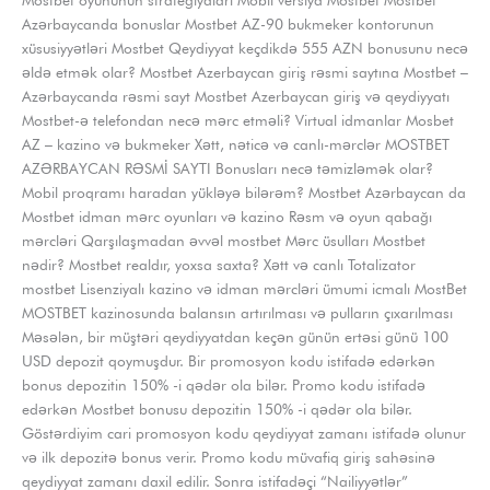
Azərbaycanda bonuslar Mostbet AZ-90 bukmeker kontorunun
xüsusiyyətləri Mostbet Qeydiyyat keçdikdə 555 AZN bonusunu necə
əldə etmək olar? Mostbet Azerbaycan giriş rəsmi saytına Mostbet –
Azərbaycanda rəsmi sayt Mostbet Azerbaycan giriş və qeydiyyatı
Mostbet-ə telefondan necə mərc etməli? Virtual idmanlar Mosbet
AZ – kazino və bukmeker Xətt, nəticə və canlı-mərclər MOSTBET
AZƏRBAYCAN RƏSMİ SAYTI Bonusları necə təmizləmək olar?
Mobil proqramı haradan yükləyə bilərəm? Mostbet Azərbaycan da
Mostbet idman mərc oyunları və kazino Rəsm və oyun qabağı
mərcləri Qarşılaşmadan əvvəl mostbet Mərc üsulları Mostbet
nədir? Mostbet realdır, yoxsa saxta? Xətt və canlı Totalizator
mostbet Lisenziyalı kazino və idman mərcləri ümumi icmalı MostBet
MOSTBET kazinosunda balansın artırılması və pulların çıxarılması
Məsələn, bir müştəri qeydiyyatdan keçən günün ertəsi günü 100
USD depozit qoymuşdur. Bir promosyon kodu istifadə edərkən
bonus depozitin 150% -i qədər ola bilər. Promo kodu istifadə
edərkən Mostbet bonusu depozitin 150% -i qədər ola bilər.
Göstərdiyim cari promosyon kodu qeydiyyat zamanı istifadə olunur
və ilk depozitə bonus verir. Promo kodu müvafiq giriş sahəsinə
qeydiyyat zamanı daxil edilir. Sonra istifadəçi “Nailiyyətlər”