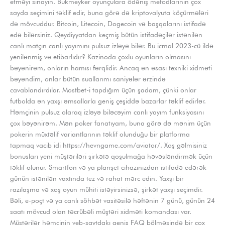
etməyi sınayın. Bukmeyker oyunçulara ödəniş metodlarının çox
sayda seçimini təklif edir, buna görə də kriptovalyuta köçürmələri
də mövcuddur. Bitcoin, Litecoin, Dogecoin və başqalarını istifadə
edə bilərsiniz. Qeydiyyatdan keçmiş bütün istifadəçilər istənilən
canlı matçın canlı yayımını pulsuz izləyə bilər. Bu icmal 2023-cü ildə
yenilənmiş və etibarlıdır? Kazinoda çoxlu oyunların olmasını
bəyənirəm, onların hamısı fərqlidir. Ancaq ən əsası texniki xidməti
bəyəndim, onlar bütün suallarımı saniyələr ərzində
cavablandırdılar. Mostbet-i tapdığım üçün şadam, çünki onlar
futbolda ən yaxşı əmsallarla geniş çeşiddə bazarlar təklif edirlər.
Həmçinin pulsuz olaraq izləyə biləcəyim canlı yayım funksiyasını
çox bəyənirəm. Mən poker fanatıyam, buna görə də mənim üçün
pokerin müxtəlif variantlarının təklif olunduğu bir platforma
tapmaq vacib idi https://hevngame.com/aviator/. Xoş gəlmisiniz
bonusları yeni müştəriləri şirkətə qoşulmağa həvəsləndirmək üçün
təklif olunur. Smartfon və ya planşet cihazınızdan istifadə edərək
günün istənilən vaxtında tez və rahat mərc edin. Yaxşı bir
razılaşma və xoş oyun mühiti istəyirsinizsə, şirkət yaxşı seçimdir.
Bəli, e-poçt və ya canlı söhbət vasitəsilə həftənin 7 günü, günün 24
saatı mövcud olan təcrübəli müştəri xidməti komandası var.
Müştərilər həmçinin veb-saytdakı geniş FAQ bölməsində bir çox