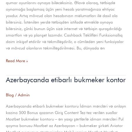
qumar oyunlarını oynaya biləcəksiniz. Əlavə olaraq, tətbiqdə
oynamağa başlamaq üçün yeni hesab yaratmağınıza ehtiyac
yoxdur. Artıq mövcud olan hesabınızın məlumatları ilə daxil ola
bilərsiniz. İstənilən yerdə tətbiqdən istifadə etməklə oynaya
bilərsiniz, çünki bunun üçün sizə internet və tətbiqin quraşdırıldığı
smartfon və ya planşet lazımdır. Cashback Təklifləri Funksionallıq
daim inkişaf etdirilir və təkmilləşdirilir, o cümlədən yeni funksiyalar
və mövcud olanların təkmilləşdirilməsi. Bu, dünyada ən
Read More »
Azerbaycanda etibarlı bukmeker kontor
Azerbaycanda
etibarlı
bukmeker
Blog
/
Admin
kontor
Azerbaycanda etibarlı bukmeker kontoru İdman mərcləri və onlayn
kazino 500 Bonus qazanın Giriş Content Tez-tez verilən suallar
Mostbet bukmeker kontoru – ən yaxşı şərtlərlə idman mərcləri Pul
qoyma bonusu Mostbet az Azerbaycan – bukmeker şirkəti Aviator
Mostbet oyununun strategiyaları Mobil versiya Mostbet Mostbet