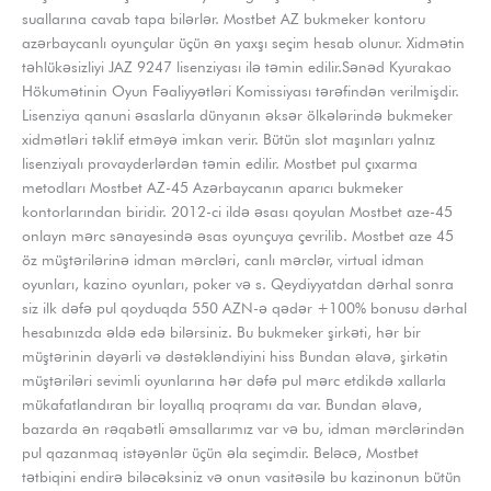
suallarına cavab tapa bilərlər. Mostbet AZ bukmeker kontoru
azərbaycanlı oyunçular üçün ən yaxşı seçim hesab olunur. Xidmətin
təhlükəsizliyi JAZ 9247 lisenziyası ilə təmin edilir.Sənəd Kyurakao
Hökumətinin Oyun Fəaliyyətləri Komissiyası tərəfindən verilmişdir.
Lisenziya qanuni əsaslarla dünyanın əksər ölkələrində bukmeker
xidmətləri təklif etməyə imkan verir. Bütün slot maşınları yalnız
lisenziyalı provayderlərdən təmin edilir. Mostbet pul çıxarma
metodları Mostbet AZ-45 Azərbaycanın aparıcı bukmeker
kontorlarından biridir. 2012-ci ildə əsası qoyulan Mostbet aze-45
onlayn mərc sənayesində əsas oyunçuya çevrilib. Mostbet aze 45
öz müştərilərinə idman mərcləri, canlı mərclər, virtual idman
oyunları, kazino oyunları, poker və s. Qeydiyyatdan dərhal sonra
siz ilk dəfə pul qoyduqda 550 AZN-ə qədər +100% bonusu dərhal
hesabınızda əldə edə bilərsiniz. Bu bukmeker şirkəti, hər bir
müştərinin dəyərli və dəstəkləndiyini hiss Bundan əlavə, şirkətin
müştəriləri sevimli oyunlarına hər dəfə pul mərc etdikdə xallarla
mükafatlandıran bir loyallıq proqramı da var. Bundan əlavə,
bazarda ən rəqabətli əmsallarımız var və bu, idman mərclərindən
pul qazanmaq istəyənlər üçün əla seçimdir. Beləcə, Mostbet
tətbiqini endirə biləcəksiniz və onun vasitəsilə bu kazinonun bütün