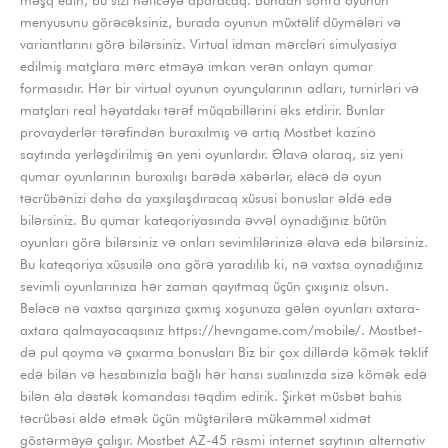
məşq edin, bu sizi nəticəyə aparacaq. Bundan sonra oyunun
menyusunu görəcəksiniz, burada oyunun müxtəlif düymələri və
variantlarını görə bilərsiniz. Virtual idman mərcləri simulyasiya
edilmiş matçlara mərc etməyə imkan verən onlayn qumar
formasıdır. Hər bir virtual oyunun oyunçularının adları, turnirləri və
matçları real həyatdakı tərəf müqabillərini əks etdirir. Bunlar
provayderlər tərəfindən buraxılmış və artıq Mostbet kazino
saytında yerləşdirilmiş ən yeni oyunlardır. Əlavə olaraq, siz yeni
qumar oyunlarının buraxılışı barədə xəbərlər, eləcə də oyun
təcrübənizi daha da yaxşılaşdıracaq xüsusi bonuslar əldə edə
bilərsiniz. Bu qumar kateqoriyasında əvvəl oynadığınız bütün
oyunları görə bilərsiniz və onları sevimlilərinizə əlavə edə bilərsiniz.
Bu kateqoriya xüsusilə ona görə yaradılıb ki, nə vaxtsa oynadığınız
sevimli oyunlarınıza hər zaman qayıtmaq üçün çıxışınız olsun.
Beləcə nə vaxtsa qarşınıza çıxmış xoşunuza gələn oyunları axtara-
axtara qalmayacaqsınız https://hevngame.com/mobile/. Mostbet-
də pul qoyma və çıxarma bonusları Biz bir çox dillərdə kömək təklif
edə bilən və hesabınızla bağlı hər hansı sualınızda sizə kömək edə
bilən əla dəstək komandası təqdim edirik. Şirkət müsbət bahis
təcrübəsi əldə etmək üçün müştərilərə mükəmməl xidmət
göstərməyə çalışır. Mostbet AZ-45 rəsmi internet saytının alternativ