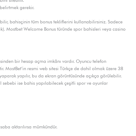
nı silebilir.
elirtmek gerekir.
lir, bahisçinin tüm bonus tekliflerini kullanabilirsiniz. Sadece
açık). Mostbet Welcome Bonus türünde spor bahisleri veya casino
cinsinden bir hesap açma imkânı vardır. Oyuncu telefon
r. MostBet’in resmi web sitesi Türkçe de dahil olmak üzere 38
ş yaparak yapılır, bu da ekran görüntüsünde açıkça görülebilir.
 sebebi ise bahis yapılabilecek çeşitli spor ve oyunlar
esaba aktarılırsa mümkündür.