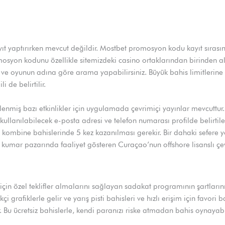
ıt yaptırırken mevcut değildir. Mostbet promosyon kodu kayıt sırası
omosyon kodunu özellikle sitemizdeki casino ortaklarından birinden al
lir ve oyunun adına göre arama yapabilirsiniz. Büyük bahis limitlerine
 de belirtilir.
aretlenmiş bazı etkinlikler için uygulamada çevrimiçi yayınlar mevcut
k kullanılabilecek e-posta adresi ve telefon numarası profilde belirtil
 kombine bahislerinde 5 kez kazanılması gerekir. Bir dahaki sefere
 kumar pazarında faaliyet gösteren Curaçao’nun offshore lisanslı çe
leri için özel teklifler almalarını sağlayan sadakat programının şart
çi grafiklerle gelir ve yarış pisti bahisleri ve hızlı erişim için favori 
Bu ücretsiz bahislerle, kendi paranızı riske atmadan bahis oynayabili