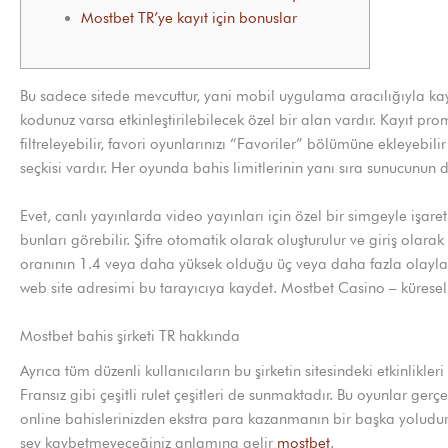
Mostbet TR’ye kayıt için bonuslar
Bu sadece sitede mevcuttur, yani mobil uygulama aracılığıyla kay
kodunuz varsa etkinleştirilebilecek özel bir alan vardır. Kayıt pr
filtreleyebilir, favori oyunlarınızı “Favoriler” bölümüne ekleyebi
seçkisi vardır. Her oyunda bahis limitlerinin yanı sıra sunucunun dili
Evet, canlı yayınlarda video yayınları için özel bir simgeyle iş
bunları görebilir. Şifre otomatik olarak oluşturulur ve giriş olara
oranının 1.4 veya daha yüksek olduğu üç veya daha fazla olayla
web site adresimi bu tarayıcıya kaydet. Mostbet Casino – küresel
Mostbet bahis şirketi TR hakkında
Ayrıca tüm düzenli kullanıcıların bu şirketin sitesindeki etkinlik
Fransız gibi çeşitli rulet çeşitleri de sunmaktadır. Bu oyunlar gerçek
online bahislerinizden ekstra para kazanmanın bir başka yoludur. 
şey kaybetmeyeceğiniz anlamına gelir
mostbet
.