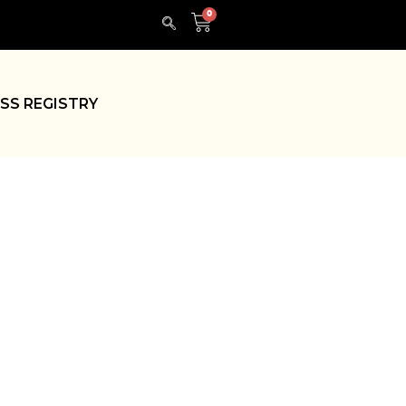
0
Basket
SS REGISTRY