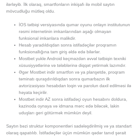
ilərləyib. İlk olaraq, smartfonların inkişafı ilə mobil saytın
mövcudluğu mütləq oldu.
İOS tətbiqi versiyasında qumar oyunu onlayn institutunun
rəsmi internetinin imkanlarından aşağı olmayan
funksional imkanlara malikdir.
Hesab yaradıldıqdan sonra istifadəçilər proqramın
funksionallığına tam giriş əldə edə bilərlər.
Mostbet yukle Android keçməzdən əvvəl tətbiqin texniki
xüsusiyyətlərinə və tələblərinə diqqət yetirmək lazımdır.
Əgər Mostbet indir smartfon və ya planşetdə, proqram
təminatı quraşdırıldıqdan sonra qumarbazın ilk
avtorizasiyası hesabdan loqin və parolun daxil edilməsi ilə
həyata keçirilir.
Mostbet indir AZ sonra istifadəçi oyun hesabını doldura,
kazinoda oynaya və idmana mərc edə biləcək, lakin
uduşları geri götürmək mümkün deyil.
Saytın bəzi struktur komponentləri sadələşdirilmiş və ya standart
olaraq qapatılıb. İstifadəçilər üçün mümkün qədər tanıd şərait