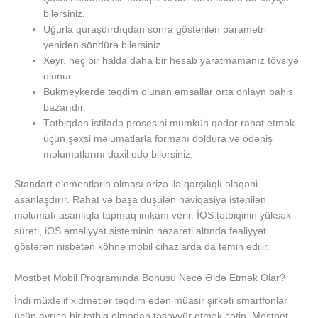
bilərsiniz.
Uğurla quraşdırdıqdan sonra göstərilən parametri
yenidən söndürə bilərsiniz.
Xeyr, heç bir halda daha bir hesab yaratmamanız tövsiyə
olunur.
Bukmeykerdə təqdim olunan əmsallar orta onlayn bahis
bazarıdır.
Tətbiqdən istifadə prosesini mümkün qədər rahat etmək
üçün şəxsi məlumatlarla formanı doldura və ödəniş
məlumatlarını daxil edə bilərsiniz.
Standart elementlərin olması ərizə ilə qarşılıqlı əlaqəni
asanlaşdırır. Rahat və başa düşülən naviqasiya istənilən
məlumatı asanlıqla tapmaq imkanı verir. İOS tətbiqinin yüksək
sürəti, iOS əməliyyat sisteminin nəzarəti altında fəaliyyət
göstərən nisbətən köhnə mobil cihazlarda da təmin edilir.
Mostbet Mobil Proqramında Bonusu Necə Əldə Etmək Olar?
İndi müxtəlif xidmətlər təqdim edən müasir şirkəti smartfonlar
üçün ayrıca bir tətbiq olmadan təsəvvür etmək çətin. Mostbet