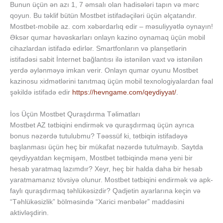
Bunun üçün ən azı 1, 7 əmsalı olan hadisələri tapın və mərc
qoyun. Bu təklif bütün Mostbet istifadəçiləri üçün əlçatandır.
Mostbet-mobile az. com xəbərdarlıq edir – məsuliyyətlə oynayın!
Əksər qumar həvəskarları onlayn kazino oynamaq üçün mobil
cihazlardan istifadə edirlər. Smartfonların və planşetlərin
istifadəsi sabit İnternet bağlantısı ilə istənilən vaxt və istənilən
yerdə əylənməyə imkan verir. Onlayn qumar oyunu Mostbet
kazinosu xidmətlərini tanıtmaq üçün mobil texnologiyalardan fəal
şəkildə istifadə edir
https://hevngame.com/qeydiyyat/
.
İos Üçün Mostbet Quraşdırma Təlimatları
Mostbet AZ tətbiqini endirmək və quraşdırmaq üçün ayrıca
bonus nəzərdə tutulubmu? Təəssüf ki, tətbiqin istifadəyə
başlanması üçün heç bir mükafat nəzərdə tutulmayıb. Saytda
qeydiyyatdan keçmişəm, Mostbet tətbiqində mənə yeni bir
hesab yaratmaq lazımdır? Xeyr, heç bir halda daha bir hesab
yaratmamanız tövsiyə olunur. Mostbet tətbiqini endirmək və apk-
faylı quraşdırmaq təhlükəsizdir? Qadjetin ayarlarına keçin və
“Təhlükəsizlik” bölməsində “Xarici mənbələr” maddəsini
aktivləşdirin.