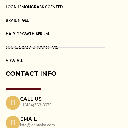
LOCN LEMONGRASS SCENTED
BRAIDN GEL
HAIR GROWTH SERUM
LOC & BRAID GROWTH OIL
VIEW ALL
CONTACT INFO
CALL US
+1(484)763-3975
EMAIL
info@locntwist.com