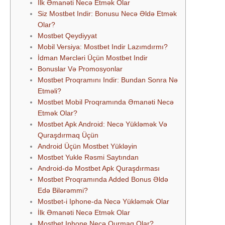
İlk Əmanəti Necə Etmək Olar
Siz Mostbet Indir: Bonusu Necə Əldə Etmək
Olar?
Mostbet Qeydiyyat
Mobil Versiya: Mostbet Indir Lazımdırmı?
İdman Mərcləri Üçün Mostbet Indir
Bonuslar Və Promosyonlar
Mostbet Proqramını Indir: Bundan Sonra Nə
Etməli?
Mostbet Mobil Proqramında Əmanəti Necə
Etmək Olar?
Mostbet Apk Android: Necə Yükləmək Və
Quraşdırmaq Üçün
Android Üçün Mostbet Yükləyin
Mostbet Yukle Rəsmi Saytından
Android-də Mostbet Apk Quraşdırması
Mostbet Proqramında Added Bonus Əldə
Edə Bilərəmmi?
Mostbet-i Iphone-da Necə Yükləmək Olar
İlk Əmanəti Necə Etmək Olar
Mostbet Iphone Necə Qurmaq Olar?