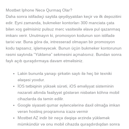
Mostbet Iphone Necə Qurmaq Olar?
Daha sonra istifadəçi saytda qeydiyyatdan keçir və ilk depozitini
edir. Eyni zamanda, bukmeker kontorları 300 manciata çata
bilən xoş gəlmisiniz pulsuz mərc vasitəsilə əlavə pul qazanmaq
imkanı verir. Unutmayın ki, promosyon kodunun son istifadə
tarixi var. Buna görə də, intresserad olmayan bir promosyon
kodu tapsanız, işləməyəcək. Bunun üçün bukmeker kontorunun
rəsmi saytında “Yükləmə” sekmesini açmalısınız. Bundan sonra
faylı açıb quraşdırmaya davam etməlisiniz.
Lakin bununla yanaşı şirkətin saytı ilə heç bir texniki
əlaqəsi yoxdur.
İOS tətbiqinin yüksək sürəti, iOS əməliyyat sisteminin
nəzarəti altında fəaliyyət göstərən nisbətən köhnə mobil
cihazlarda da təmin edilir.
Google siyasəti qumar əyləncələrinə daxil olmağa imkan
verən hostinq proqramına icazə vermir
Mostbet AZ indir bir neçə dəqiqə ərzində yükləmək
mümkündür və onu mobil cihazda quraşdırdıqdan sonra