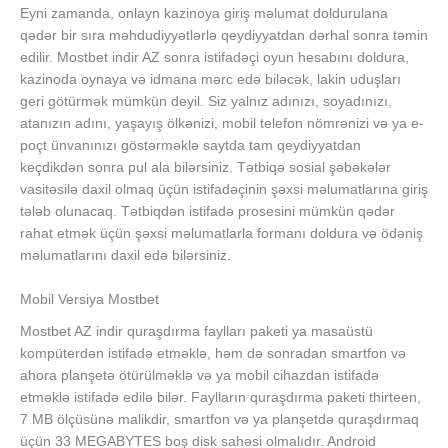
Eyni zamanda, onlayn kazinoya giriş məlumat doldurulana
qədər bir sıra məhdudiyyətlərlə qeydiyyatdan dərhal sonra təmin
edilir. Mostbet indir AZ sonra istifadəçi oyun hesabını doldura,
kazinoda oynaya və idmana mərc edə biləcək, lakin uduşları
geri götürmək mümkün deyil. Siz yalnız adınızı, soyadınızı,
atanızın adını, yaşayış ölkənizi, mobil telefon nömrənizi və ya e-
poçt ünvanınızı göstərməklə saytda tam qeydiyyatdan
keçdikdən sonra pul ala bilərsiniz. Tətbiqə sosial şəbəkələr
vasitəsilə daxil olmaq üçün istifadəçinin şəxsi məlumatlarına giriş
tələb olunacaq. Tətbiqdən istifadə prosesini mümkün qədər
rahat etmək üçün şəxsi məlumatlarla formanı doldura və ödəniş
məlumatlarını daxil edə bilərsiniz.
Mobil Versiya Mostbet
Mostbet AZ indir quraşdırma faylları paketi ya masaüstü
kompüterdən istifadə etməklə, həm də sonradan smartfon və
ahora planşetə ötürülməklə və ya mobil cihazdan istifadə
etməklə istifadə edilə bilər. Faylların quraşdırma paketi thirteen,
7 MB ölçüsünə malikdir, smartfon və ya planşetdə quraşdırmaq
üçün 33 MEGABYTES boş disk sahəsi olmalıdır. Android