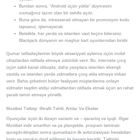
Bundan sonra, “Android üçün yüklə” düyməsini
sıxmağınız lazım olan bir səhifə açılır.
Buna görə də, intresserad olmayan bir promosyon kodu
tapsanız, işləməyəcək.
Beləliklə, hər yerdə və istənilən vaxt keçirə bilərsiniz.
Blackjack dünyanın ən məşhur kart oyunlarından biridir.
Qumar istifadəçilərinin böyük əksəriyyəti əyləncə üçün mobil
cihazlardan istifadə etməyə üstünlük verir. Bu, internetə çıxış
üçün sabit kanal olduqda, daha yaxşılara istənilən əlverişli
vaxtda və istənilən yerdə xidmətlərə çıxış əldə etməyə imkan
verir. Bahis şirkətinin bütün fəaliyyəti müştərilərinə onlayn
xidmətin təqdim etdiyi xidmətlərdən istifadə etmək üçün ən rahat
şəraiti təmin etməyə yönəlib.
Mostbet Tətbiqi: Ətraflı Təhlil, Artılar Və Eksilər
Oyunçular üçün iki dizayn variantı va – qaranlıq və işıqlı. Əgər
Mostbet indir smartfon və ya planşetdə, proqram təminatı
quraşdırıldıqdan sonra qumarbazın ilk avtorizasiyası hesabdan
loqin və parolun daxil edilməsi ilə həyata keçirilir. Tətbiqin