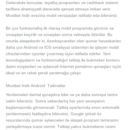
Gələcəkdə bonuslar, loyallıq proqramları və cashback sistemi
tariflərə əhəmiyyətli dərəcədə qənaət etməyə imkan verir.
Mostbet Indir əvəzinə mobil versiyadan istifadə edə bilərsiniz.
Bir çox funksionallıq ilk olaraq mobil proqramda görünür və
sınaqdan keçirilir və sınaqdan sonra vebsayta ötürülür. Bu
onunla əlaqədardır ki, Azərbaycandan olan qumar həvəskarları
daha çox Android və İOS əməliyyat sistemləri ilə işləyən mobil
cihazlarından oyunlar çıxarmaq üçün istifadə edirlər. Yeni
texnologiyaların və funksionallığın tətbiqi ilə bukmeker kontoru
daimi müştəriləri və əyləncəli İnternet portalının qonaqları üçün
ideal və ən rahat şərait yaratmağa çalışır.
Mostbet Indir Android: Təlimatlar
Yeniləmələri dərhal quraşdıra bilər və ya daha sonraya təxirə
salón bilərsiniz. Sonra xəbərdarlıq hər yeni sessiyanın
başlamasında görsənəcək. Tətbiq ayarlarında onun avtomatik
yenilənməsini fəallaşdıra bilərsiniz. Google şirkəti öz
resurslarında qumar əyləncələri ilə əlaqəli proqram təminatını
yerləşdirməyə icazə vermir. Tətbiqi yalnız bukmekerin rəsmi