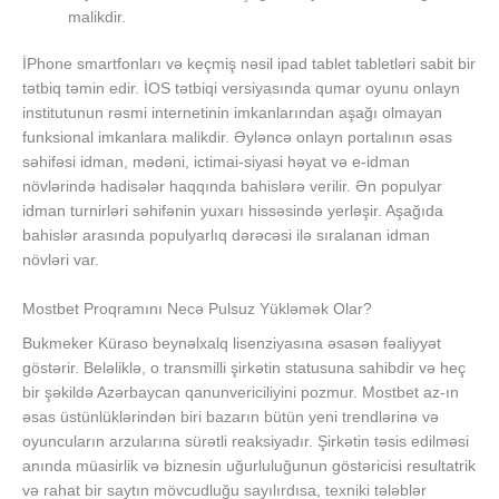
malikdir.
İPhone smartfonları və keçmiş nəsil ipad tablet tabletləri sabit bir
tətbiq təmin edir. İOS tətbiqi versiyasında qumar oyunu onlayn
institutunun rəsmi internetinin imkanlarından aşağı olmayan
funksional imkanlara malikdir. Əyləncə onlayn portalının əsas
səhifəsi idman, mədəni, ictimai-siyasi həyat və e-idman
növlərində hadisələr haqqında bahislərə verilir. Ən populyar
idman turnirləri səhifənin yuxarı hissəsində yerləşir. Aşağıda
bahislər arasında populyarlıq dərəcəsi ilə sıralanan idman
növləri var.
Mostbet Proqramını Necə Pulsuz Yükləmək Olar?
Bukmeker Küraso beynəlxalq lisenziyasına əsasən fəaliyyət
göstərir. Beləliklə, o transmilli şirkətin statusuna sahibdir və heç
bir şəkildə Azərbaycan qanunvericiliyini pozmur. Mostbet az-ın
əsas üstünlüklərindən biri bazarın bütün yeni trendlərinə və
oyuncuların arzularına sürətli reaksiyadır. Şirkətin təsis edilməsi
anında müasirlik və biznesin uğurluluğunun göstəricisi resultatrik
və rahat bir saytın mövcudluğu sayılırdısa, texniki tələblər