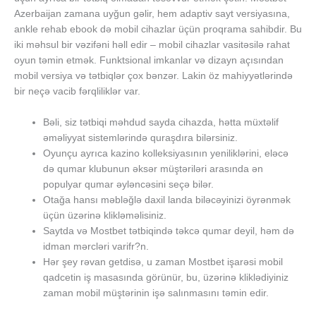
Azerbaijan zamana uyğun gəlir, hem adaptiv sayt versiyasına,
ankle rehab ebook də mobil cihazlar üçün proqrama sahibdir. Bu
iki məhsul bir vəzifəni həll edir – mobil cihazlar vasitəsilə rahat
oyun təmin etmək. Funktsional imkanlar və dizayn açısından
mobil versiya və tətbiqlər çox bənzər. Lakin öz mahiyyətlərində
bir neçə vacib fərqliliklər var.
Bəli, siz tətbiqi məhdud sayda cihazda, hətta müxtəlif
əməliyyat sistemlərində quraşdıra bilərsiniz.
Oyunçu ayrıca kazino kolleksiyasının yeniliklərini, eləcə
də qumar klubunun əksər müştəriləri arasında ən
populyar qumar əyləncəsini seçə bilər.
Otağa hansı məbləğlə daxil landa biləcəyinizi öyrənmək
üçün üzərinə klikləməlisiniz.
Saytda və Mostbet tətbiqində təkcə qumar deyil, həm də
idman mərcləri varifr?n.
Hər şey rəvan getdisə, u zaman Mostbet işarəsi mobil
qadcetin iş masasında görünür, bu, üzərinə kliklədiyiniz
zaman mobil müştərinin işə salınmasını təmin edir.