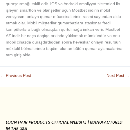
quraşdırmağı təklif edir. IOS və Android əməliyyat sistemləri ilə
işləyən smartfon və planşetlər üçün Mostbet indirin mobil
versiyasını onlayn qumar müəssisələrinin rəsmi saytından əldə
etmək olar. Mobil müştərilər qumarbazlara stasionar fərdi
kompüterlərə bağlı olmaqdan qurtulmağa imkan verir. Mostbet
AZ indir bir neçə dəqiqə ərzində yükləmək mümkündür və onu
mobil cihazda quraşdırdıqdan sonra həvəskar onlayn resursun
müxtəlif bölmələrində təqdim olunan bütün qumar əyləncələrinə
tam giriş əldə.
←
Previous Post
Next Post
→
LOCN HAIR PRODUCTS OFFICIAL WEBSITE | MANUFACTURED
IN THE USA