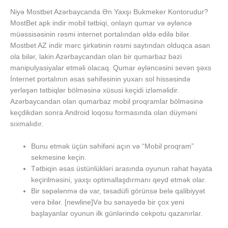
Niyə Mostbet Azərbaycanda Ən Yaxşı Bukmeker Kontorudur?
MostBet apk indir mobil tətbiqi, onlayn qumar və əyləncə
müəssisəsinin rəsmi internet portalından əldə edilə bilər.
Mostbet AZ indir mərc şirkətinin rəsmi saytından olduqca asan
ola bilər, lakin Azərbaycandan olan bir qumarbaz bəzi
manipulyasiyalar etməli olacaq. Qumar əyləncəsini sevən şəxs
İnternet portalının əsas səhifəsinin yuxarı sol hissəsində
yerləşən tətbiqlər bölməsinə xüsusi keçidi izləməlidir.
Azərbaycandan olan qumarbaz mobil proqramlar bölməsinə
keçdikdən sonra Android loqosu formasında olan düyməni
sıxmalıdır.
Bunu etmək üçün səhifəni açın və “Mobil proqram”
sekmesine keçin.
Tətbiqin əsas üstünlükləri arasında oyunun rahat həyata
keçirilməsini, yaxşı optimallaşdırmanı qeyd etmək olar.
Bir səpələnmə də var, təsadüfi görünsə belə qalibiyyət
verə bilər. [newline]Və bu sənayedə bir çox yeni
başlayanlar oyunun ilk günlərində cekpotu qazanırlar.