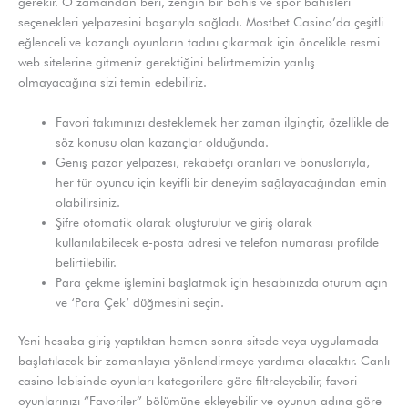
gerekir. O zamandan beri, zengin bir bahis ve spor bahisleri
seçenekleri yelpazesini başarıyla sağladı. Mostbet Casino’da çeşitli
eğlenceli ve kazançlı oyunların tadını çıkarmak için öncelikle resmi
web sitelerine gitmeniz gerektiğini belirtmemizin yanlış
olmayacağına sizi temin edebiliriz.
Favori takımınızı desteklemek her zaman ilginçtir, özellikle de
söz konusu olan kazançlar olduğunda.
Geniş pazar yelpazesi, rekabetçi oranları ve bonuslarıyla,
her tür oyuncu için keyifli bir deneyim sağlayacağından emin
olabilirsiniz.
Şifre otomatik olarak oluşturulur ve giriş olarak
kullanılabilecek e-posta adresi ve telefon numarası profilde
belirtilebilir.
Para çekme işlemini başlatmak için hesabınızda oturum açın
ve ‘Para Çek’ düğmesini seçin.
Yeni hesaba giriş yaptıktan hemen sonra sitede veya uygulamada
başlatılacak bir zamanlayıcı yönlendirmeye yardımcı olacaktır. Canlı
casino lobisinde oyunları kategorilere göre filtreleyebilir, favori
oyunlarınızı “Favoriler” bölümüne ekleyebilir ve oyunun adına göre