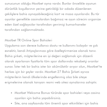
sunucunun olduğu Mostbet oyna vardır. Bunlar öncelikle oyunun
dürüstlük koşullarının yerine getirildiği bir odada düzenlenen
çekilişlere bahis oynayabileceğiniz kart ve masa oyunlarıdır. Bu tür
oyunlar genellikle casinolardan bağımsız ve oyun sürecini organize
eden özel sağlayıcılar tarafından çevrimiçi kumarhaneler
tarafından sağlanmaktadır.
Mostbet TR Online Spor Bahisleri
Uygulama son derece kullanıcı dostu ve kullanımı kolaydır ve çok
esnektir, kendi ihtiyaçlarınıza göre özelleştirmenize olanak tanır.
Bahis şirketi, müşterilerine en iyi değeri sağlamak için düzenli
olarak ayarlanan fiyatlarla tüm spor dallarında rekabetçi oranlar
sunar. İster tek bir bahis ister bir akümülatör arıyor olun, Mostbet’te
herkes için bir şeyler vardır. Mostbet-27 Bahis Şirketi ayrıca
müşterilerin kendi ülkelerinde engellenmiş olsa bile siteye
erişmelerine olanak tanıyan resmi web sitesi aynalarına sahiptir.
Mostbet Welcome Bonus türünde spor bahisleri veya casino
oyunları için bahis yapabilirsiniz.
Site, ana sayfasında tüm önemli spor etkinlikleri için bahis