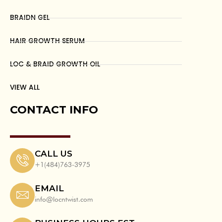
BRAIDN GEL
HAIR GROWTH SERUM
LOC & BRAID GROWTH OIL
VIEW ALL
CONTACT INFO
CALL US
+1(484)763-3975
EMAIL
info@locntwist.com