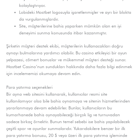
kolaylaştırıyor.
Lobideki Mostbet logosuyla işaretlenmişler ve ayrı bir blokta
da vurgulanmışlardır.
Site, müşterilerine bahis yaparken mümkün olan en iyi
deneyimi sunma konusunda itibar kazanmıştır.
Şirketin müşteri destek ekibi, müşterilerin kullanacakları doğru
aynayı bulmalarına yardımcı olabilir. Bu casino etkileyici bir oyun
yelpazesi, cömert bonuslar ve mükemmel müşteri desteği sunar.
Mostbet Casino’nun sundukları hakkında daha fazla bilgi edinmek
için incelememizi okumaya devam edin.
Para yatırma seçenekleri
Bir ayna web sitesini kullanarak, kullanıcılar resmi site
kullanılamıyor olsa bile bahis oynamaya ve sitenin hizmetlerinden
yararlanmaya devam edebilirler. Bunlar, kullanıcıların bu
kumarhanede bahis oynayabileceği birçok lig ve turnuvadan
sadece birkaç örnektir. Bunun temel sebebi ise bahis yapılabilecek
çeşitli spor ve oyunlar sunmalarıdır. Yukarıdakilere benzer bir ilk
para yatırma bonusu, 20 $ veya üzeri ilk para yatırma işleminde