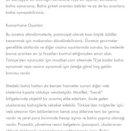
bahis oynarsınız. Bahis şirketi oranları belirler ve siz de bu oranlara
bahis oynayabilirsiniz.
Kumarhane Oyunları
Bu ücretsiz döndürmelerle, potansiyel olarak bazı büyük ödüller
kazanmak için makaraları döndürebilirsiniz. Ücretsiz çevirmeler
genellikle slotlarda ve diğer casino oyunlarında sunulur, bu nedenle
bonus ararken en iyi fırsatları kontrol ettiğinizden emin olun.
Türkiye’den oyuncular için mostbet.com sitesinde TL’ye kadar bahis
oynamak veya casino oynamak için (isteğe göre) hoş geldin
bonusu vardır.
Sitedeki bahis hatları da benzer hizmetler sunan diğer web
sitelerine kıyasla oldukça rekabetçidir. MostBet, “kendi”
bölgelerinde objektif bir avantaj elde ederken, önde gelen
uluslararası bahisçilerle rekabet edebilir. Türkiye’den müşteriler için,
web sitesinin tüm bölümlerinin kendi ana dillerine tam bir çevirisi
vardır ve yerel para biriminde hesap açma ve bahis yapma olanağı
vardır. Prosedür, yönetime resmi belgelerin (pasaport, uluslararası
ehliyet) elektronik versiyonlarının sağlanmasını içerir. Bahis