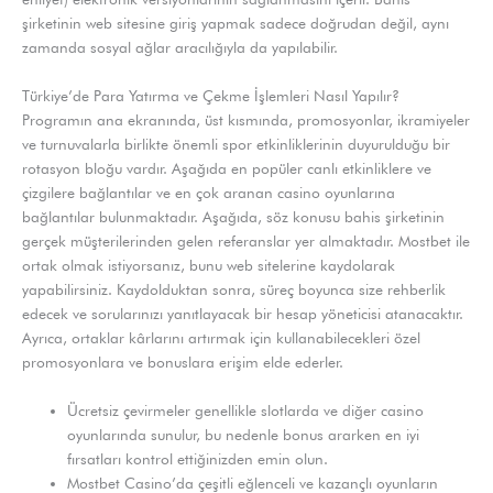
şirketinin web sitesine giriş yapmak sadece doğrudan değil, aynı
zamanda sosyal ağlar aracılığıyla da yapılabilir.
Türkiye’de Para Yatırma ve Çekme İşlemleri Nasıl Yapılır?
Programın ana ekranında, üst kısmında, promosyonlar, ikramiyeler
ve turnuvalarla birlikte önemli spor etkinliklerinin duyurulduğu bir
rotasyon bloğu vardır. Aşağıda en popüler canlı etkinliklere ve
çizgilere bağlantılar ve en çok aranan casino oyunlarına
bağlantılar bulunmaktadır. Aşağıda, söz konusu bahis şirketinin
gerçek müşterilerinden gelen referanslar yer almaktadır. Mostbet ile
ortak olmak istiyorsanız, bunu web sitelerine kaydolarak
yapabilirsiniz. Kaydolduktan sonra, süreç boyunca size rehberlik
edecek ve sorularınızı yanıtlayacak bir hesap yöneticisi atanacaktır.
Ayrıca, ortaklar kârlarını artırmak için kullanabilecekleri özel
promosyonlara ve bonuslara erişim elde ederler.
Ücretsiz çevirmeler genellikle slotlarda ve diğer casino
oyunlarında sunulur, bu nedenle bonus ararken en iyi
fırsatları kontrol ettiğinizden emin olun.
Mostbet Casino’da çeşitli eğlenceli ve kazançlı oyunların