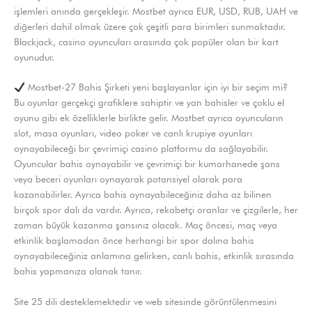
işlemleri anında gerçekleşir. Mostbet ayrıca EUR, USD, RUB, UAH ve
diğerleri dahil olmak üzere çok çeşitli para birimleri sunmaktadır.
Blackjack, casino oyuncuları arasında çok popüler olan bir kart
oyunudur.
Mostbet-27 Bahis Şirketi yeni başlayanlar için iyi bir seçim mi?
Bu oyunlar gerçekçi grafiklere sahiptir ve yan bahisler ve çoklu el
oyunu gibi ek özelliklerle birlikte gelir. Mostbet ayrıca oyuncuların
slot, masa oyunları, video poker ve canlı krupiye oyunları
oynayabileceği bir çevrimiçi casino platformu da sağlayabilir.
Oyuncular bahis oynayabilir ve çevrimiçi bir kumarhanede şans
veya beceri oyunları oynayarak potansiyel olarak para
kazanabilirler. Ayrıca bahis oynayabileceğiniz daha az bilinen
birçok spor dalı da vardır. Ayrıca, rekabetçi oranlar ve çizgilerle, her
zaman büyük kazanma şansınız olacak. Maç öncesi, maç veya
etkinlik başlamadan önce herhangi bir spor dalına bahis
oynayabileceğiniz anlamına gelirken, canlı bahis, etkinlik sırasında
bahis yapmanıza olanak tanır.
Site 25 dili desteklemektedir ve web sitesinde görüntülenmesini