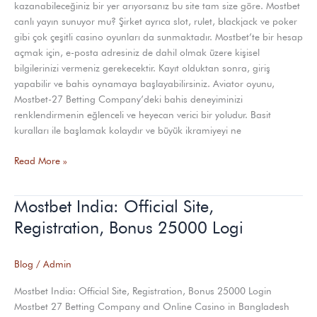
kazanabileceğiniz bir yer arıyorsanız bu site tam size göre. Mostbet
canlı yayın sunuyor mu? Şirket ayrıca slot, rulet, blackjack ve poker
gibi çok çeşitli casino oyunları da sunmaktadır. Mostbet’te bir hesap
açmak için, e-posta adresiniz de dahil olmak üzere kişisel
bilgilerinizi vermeniz gerekecektir. Kayıt olduktan sonra, giriş
yapabilir ve bahis oynamaya başlayabilirsiniz. Aviator oyunu,
Mostbet-27 Betting Company’deki bahis deneyiminizi
renklendirmenin eğlenceli ve heyecan verici bir yoludur. Basit
kuralları ile başlamak kolaydır ve büyük ikramiyeyi ne
Read More »
Mostbet India: Official Site,
Mostbet
India:
Registration, Bonus 25000 Logi
Official
Site,
Blog
/
Admin
Registration,
Bonus
Mostbet India: Official Site, Registration, Bonus 25000 Login
25000
Mostbet 27 Betting Company and Online Casino in Bangladesh
Logi