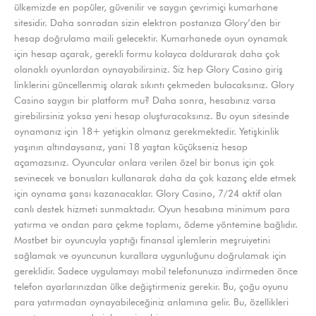
ülkemizde en popüler, güvenilir ve saygın çevrimiçi kumarhane
sitesidir. Daha sonradan sizin elektron postanıza Glory’den bir
hesap doğrulama maili gelecektir. Kumarhanede oyun oynamak
için hesap açarak, gerekli formu kolayca doldurarak daha çok
olanaklı oyunlardan oynayabilirsiniz. Siz hep Glory Casino giriş
linklerini güncellenmiş olarak sıkıntı çekmeden bulacaksınız. Glory
Casino saygın bir platform mu? Daha sonra, hesabınız varsa
girebilirsiniz yoksa yeni hesap oluşturacaksınız. Bu oyun sitesinde
oynamanız için 18+ yetişkin olmanız gerekmektedir. Yetişkinlik
yaşının altındaysanız, yani 18 yaştan küçükseniz hesap
açamazsınız. Oyuncular onlara verilen özel bir bonus için çok
sevinecek ve bonusları kullanarak daha da çok kazanç elde etmek
için oynama şansı kazanacaklar. Glory Casino, 7/24 aktif olan
canlı destek hizmeti sunmaktadır. Oyun hesabına minimum para
yatırma ve ondan para çekme toplamı, ödeme yöntemine bağlıdır.
Mostbet bir oyuncuyla yaptığı finansal işlemlerin meşruiyetini
sağlamak ve oyuncunun kurallara uygunluğunu doğrulamak için
gereklidir. Sadece uygulamayı mobil telefonunuza indirmeden önce
telefon ayarlarınızdan ülke değiştirmeniz gerekir. Bu, çoğu oyunu
para yatırmadan oynayabileceğiniz anlamına gelir. Bu, özellikleri