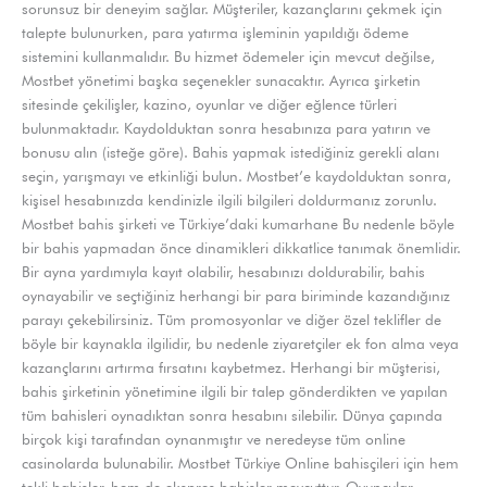
sorunsuz bir deneyim sağlar. Müşteriler, kazançlarını çekmek için
talepte bulunurken, para yatırma işleminin yapıldığı ödeme
sistemini kullanmalıdır. Bu hizmet ödemeler için mevcut değilse,
Mostbet yönetimi başka seçenekler sunacaktır. Ayrıca şirketin
sitesinde çekilişler, kazino, oyunlar ve diğer eğlence türleri
bulunmaktadır. Kaydolduktan sonra hesabınıza para yatırın ve
bonusu alın (isteğe göre). Bahis yapmak istediğiniz gerekli alanı
seçin, yarışmayı ve etkinliği bulun. Mostbet’e kaydolduktan sonra,
kişisel hesabınızda kendinizle ilgili bilgileri doldurmanız zorunlu.
Mostbet bahis şirketi ve Türkiye’daki kumarhane Bu nedenle böyle
bir bahis yapmadan önce dinamikleri dikkatlice tanımak önemlidir.
Bir ayna yardımıyla kayıt olabilir, hesabınızı doldurabilir, bahis
oynayabilir ve seçtiğiniz herhangi bir para biriminde kazandığınız
parayı çekebilirsiniz. Tüm promosyonlar ve diğer özel teklifler de
böyle bir kaynakla ilgilidir, bu nedenle ziyaretçiler ek fon alma veya
kazançlarını artırma fırsatını kaybetmez. Herhangi bir müşterisi,
bahis şirketinin yönetimine ilgili bir talep gönderdikten ve yapılan
tüm bahisleri oynadıktan sonra hesabını silebilir. Dünya çapında
birçok kişi tarafından oynanmıştır ve neredeyse tüm online
casinolarda bulunabilir. Mostbet Türkiye Online bahisçileri için hem
tekli bahisler, hem de ekspres bahisler mevcuttur. Oyuncular,