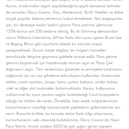
Ayrıca, aralarından seçim yapabileceğiniz çeşitli benzersiz bahisler
de sunarlar. Glory Casino, Visa, Mastercard, Skrill, Neteller ve daha
birçok popüler ödeme yöntemini kabul etmektedir. Yeni başlayanlar
için, bir dereceye kadar keyfini çıkarın Para yatırma işleminize
125% bonus artı 250 bedava dönüş. Bu iki iGaming dehasından
sonra Willaims Interactive, 60’tan fazla slot oyunu içeren Bruce Lee
ve Raging Rhino gibi oyunlarla listede bir sonraki sıraya
yerleşmektedir. Durum böyle değilse, bir müşteri hizmetleri
temsilcisiyle iletişime geçmeniz şiddetle tavsiye edilir. Para çekme
işlemini başlatmak için hesabınızda oturum açın ve ‘Para Çek’
düğmesini seçin. Tüm verilerinizin güvende ve emniyette tutulmasını
sağlamak için en son şifreleme teknolojisini kullanırlar. Aralarında
slotlar, crash oyunları, bingo, keno, poker, bakara, andar bahar,
rulet ve diğer slot makineleri bulunmaktadır. Ayrıca, kullanıcının
mükemmel bir oyun yazılımı seçkisi bulabileceği Canlı krupiyelerin
olduğu bir bölüm de vardır. Öncelikle, bazı sadık müşterilerimizin
kumarhanenin yasallığı konusundaki şüphelerini gidermemize izin
verin. Bununla birlikte, bu konuda daha fazla bilgi istiyorsanız,
kumarhanenin web sitesinde bulabilirsiniz. Glory Casino’da Nasıl
Para Yatırılır Ancak sadece 2022’de gün ışığını gören yepyeni