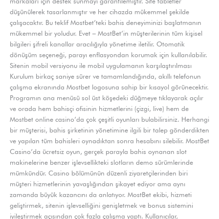
markaları için destek sunmayı garantilemiştir. Site tabletler
düşünülerek tasarlanmıştır ve her cihazda mükemmel şekilde
çalışacaktır. Bu teklif Mostbet’teki bahis deneyiminizi başlatmanın
mükemmel bir yoludur. Evet – MostBet’in müşterilerinin tüm kişisel
bilgileri şifreli kanallar aracılığıyla yönetime iletilir. Otomatik
dönüşüm seçeneği, parayı enflasyondan korumak için kullanılabilir.
Sitenin mobil versiyonu ile mobil uygulamanın karşılaştırılması
Kurulum birkaç saniye sürer ve tamamlandığında, akıllı telefonun
çalışma ekranında Mostbet logosuna sahip bir kısayol görünecektir.
Programın ana menüsü sol üst köşedeki düğmeye tıklayarak açılır
ve orada hem bahisçi ofisinin hizmetlerini (çizgi, live) hem de
Mostbet online casino’da çok çeşitli oyunları bulabilirsiniz. Herhangi
bir müşterisi, bahis şirketinin yönetimine ilgili bir talep gönderdikten
ve yapılan tüm bahisleri oynadıktan sonra hesabını silebilir. MostBet
Casino’da ücretsiz oyun, gerçek parayla bahis oynanan slot
makinelerine benzer işlevsellikteki slotların demo sürümlerinde
mümkündür. Casino bölümünün düzenli ziyaretçilerinden biri
müşteri hizmetlerinin yavaşlığından şikayet ediyor ama aynı
zamanda büyük kazancını da anlatıyor. MostBet ekibi, hizmeti
geliştirmek, sitenin işlevselliğini genişletmek ve bonus sistemini
iyileştirmek açısından çok fazla çalışma yaptı. Kullanıcılar,