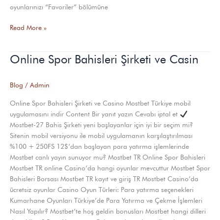
oyunlarınızı “Favoriler” bölümüne
Read More »
Online Spor Bahisleri Şirketi ve Casin
Online
Spor
Bahisleri
Blog
/
Admin
Şirketi
ve
Online Spor Bahisleri Şirketi ve Casino Mostbet Türkiye mobil
Casin
uygulamasını indir Content Bir yanıt yazın Cevabı iptal et
Mostbet-27 Bahis Şirketi yeni başlayanlar için iyi bir seçim mi?
Sitenin mobil versiyonu ile mobil uygulamanın karşılaştırılması
%100 + 250FS 12$’dan başlayan para yatırma işlemlerinde
Mostbet canlı yayın sunuyor mu? Mostbet TR Online Spor Bahisleri
Mostbet TR online Casino’da hangi oyunlar mevcuttur Mostbet Spor
Bahisleri Borsası Mostbet TR kayıt ve giriş TR Mostbet Casino’da
ücretsiz oyunlar Casino Oyun Türleri: Para yatırma seçenekleri
Kumarhane Oyunları Türkiye’de Para Yatırma ve Çekme İşlemleri
Nasıl Yapılır? Mostbet’te hoş geldin bonusları Mostbet hangi dilleri