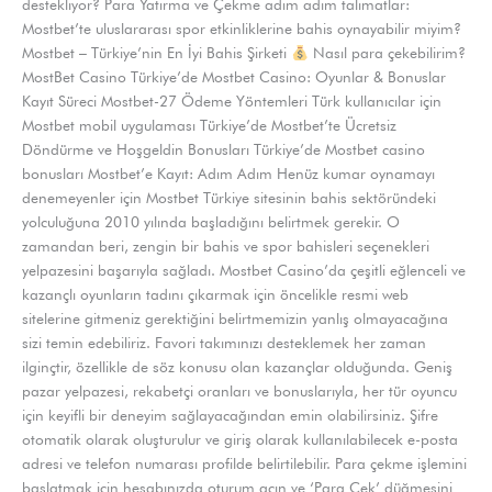
destekliyor? Para Yatırma ve Çekme adım adım talimatlar:
Mostbet’te uluslararası spor etkinliklerine bahis oynayabilir miyim?
Mostbet – Türkiye’nin En İyi Bahis Şirketi
Nasıl para çekebilirim?
MostBet Casino Türkiye’de Mostbet Casino: Oyunlar & Bonuslar
Kayıt Süreci Mostbet-27 Ödeme Yöntemleri Türk kullanıcılar için
Mostbet mobil uygulaması Türkiye’de Mostbet’te Ücretsiz
Döndürme ve Hoşgeldin Bonusları Türkiye’de Mostbet casino
bonusları Mostbet’e Kayıt: Adım Adım Henüz kumar oynamayı
denemeyenler için Mostbet Türkiye sitesinin bahis sektöründeki
yolculuğuna 2010 yılında başladığını belirtmek gerekir. O
zamandan beri, zengin bir bahis ve spor bahisleri seçenekleri
yelpazesini başarıyla sağladı. Mostbet Casino’da çeşitli eğlenceli ve
kazançlı oyunların tadını çıkarmak için öncelikle resmi web
sitelerine gitmeniz gerektiğini belirtmemizin yanlış olmayacağına
sizi temin edebiliriz. Favori takımınızı desteklemek her zaman
ilginçtir, özellikle de söz konusu olan kazançlar olduğunda. Geniş
pazar yelpazesi, rekabetçi oranları ve bonuslarıyla, her tür oyuncu
için keyifli bir deneyim sağlayacağından emin olabilirsiniz. Şifre
otomatik olarak oluşturulur ve giriş olarak kullanılabilecek e-posta
adresi ve telefon numarası profilde belirtilebilir. Para çekme işlemini
başlatmak için hesabınızda oturum açın ve ‘Para Çek’ düğmesini