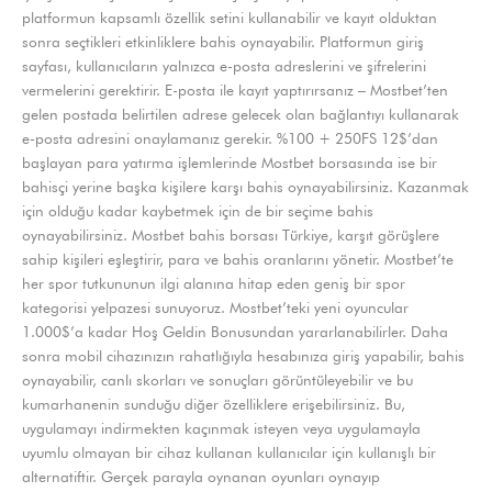
platformun kapsamlı özellik setini kullanabilir ve kayıt olduktan
sonra seçtikleri etkinliklere bahis oynayabilir. Platformun giriş
sayfası, kullanıcıların yalnızca e-posta adreslerini ve şifrelerini
vermelerini gerektirir. E-posta ile kayıt yaptırırsanız – Mostbet’ten
gelen postada belirtilen adrese gelecek olan bağlantıyı kullanarak
e-posta adresini onaylamanız gerekir. %100 + 250FS 12$’dan
başlayan para yatırma işlemlerinde Mostbet borsasında ise bir
bahisçi yerine başka kişilere karşı bahis oynayabilirsiniz. Kazanmak
için olduğu kadar kaybetmek için de bir seçime bahis
oynayabilirsiniz. Mostbet bahis borsası Türkiye, karşıt görüşlere
sahip kişileri eşleştirir, para ve bahis oranlarını yönetir. Mostbet’te
her spor tutkununun ilgi alanına hitap eden geniş bir spor
kategorisi yelpazesi sunuyoruz. Mostbet’teki yeni oyuncular
1.000$’a kadar Hoş Geldin Bonusundan yararlanabilirler. Daha
sonra mobil cihazınızın rahatlığıyla hesabınıza giriş yapabilir, bahis
oynayabilir, canlı skorları ve sonuçları görüntüleyebilir ve bu
kumarhanenin sunduğu diğer özelliklere erişebilirsiniz. Bu,
uygulamayı indirmekten kaçınmak isteyen veya uygulamayla
uyumlu olmayan bir cihaz kullanan kullanıcılar için kullanışlı bir
alternatiftir. Gerçek parayla oynanan oyunları oynayıp