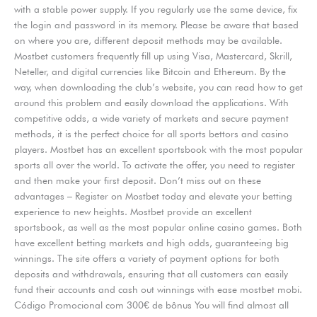
with a stable power supply. If you regularly use the same device, fix
the login and password in its memory. Please be aware that based
on where you are, different deposit methods may be available.
Mostbet customers frequently fill up using Visa, Mastercard, Skrill,
Neteller, and digital currencies like Bitcoin and Ethereum. By the
way, when downloading the club’s website, you can read how to get
around this problem and easily download the applications. With
competitive odds, a wide variety of markets and secure payment
methods, it is the perfect choice for all sports bettors and casino
players. Mostbet has an excellent sportsbook with the most popular
sports all over the world. To activate the offer, you need to register
and then make your first deposit. Don’t miss out on these
advantages – Register on Mostbet today and elevate your betting
experience to new heights. Mostbet provide an excellent
sportsbook, as well as the most popular online casino games. Both
have excellent betting markets and high odds, guaranteeing big
winnings. The site offers a variety of payment options for both
deposits and withdrawals, ensuring that all customers can easily
fund their accounts and cash out winnings with ease mostbet mobi.
Código Promocional com 300€ de bônus You will find almost all