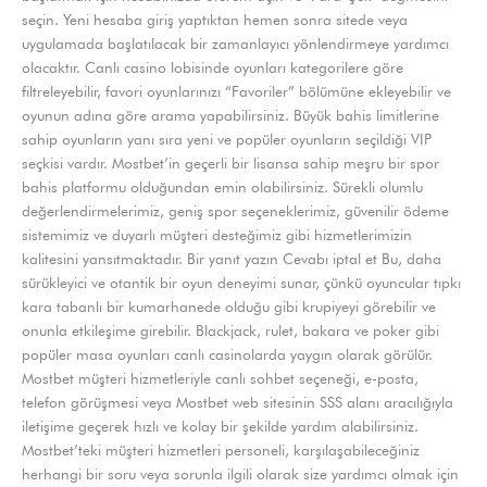
seçin. Yeni hesaba giriş yaptıktan hemen sonra sitede veya
uygulamada başlatılacak bir zamanlayıcı yönlendirmeye yardımcı
olacaktır. Canlı casino lobisinde oyunları kategorilere göre
filtreleyebilir, favori oyunlarınızı “Favoriler” bölümüne ekleyebilir ve
oyunun adına göre arama yapabilirsiniz. Büyük bahis limitlerine
sahip oyunların yanı sıra yeni ve popüler oyunların seçildiği VIP
seçkisi vardır. Mostbet’in geçerli bir lisansa sahip meşru bir spor
bahis platformu olduğundan emin olabilirsiniz. Sürekli olumlu
değerlendirmelerimiz, geniş spor seçeneklerimiz, güvenilir ödeme
sistemimiz ve duyarlı müşteri desteğimiz gibi hizmetlerimizin
kalitesini yansıtmaktadır. Bir yanıt yazın Cevabı iptal et Bu, daha
sürükleyici ve otantik bir oyun deneyimi sunar, çünkü oyuncular tıpkı
kara tabanlı bir kumarhanede olduğu gibi krupiyeyi görebilir ve
onunla etkileşime girebilir. Blackjack, rulet, bakara ve poker gibi
popüler masa oyunları canlı casinolarda yaygın olarak görülür.
Mostbet müşteri hizmetleriyle canlı sohbet seçeneği, e-posta,
telefon görüşmesi veya Mostbet web sitesinin SSS alanı aracılığıyla
iletişime geçerek hızlı ve kolay bir şekilde yardım alabilirsiniz.
Mostbet’teki müşteri hizmetleri personeli, karşılaşabileceğiniz
herhangi bir soru veya sorunla ilgili olarak size yardımcı olmak için