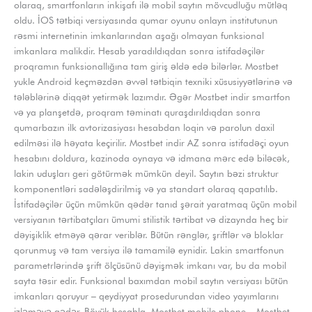
olaraq, smartfonların inkişafı ilə mobil saytın mövcudluğu mütləq
oldu. İOS tətbiqi versiyasında qumar oyunu onlayn institutunun
rəsmi internetinin imkanlarından aşağı olmayan funksional
imkanlara malikdir. Hesab yaradıldıqdan sonra istifadəçilər
proqramın funksionallığına tam giriş əldə edə bilərlər. Mostbet
yukle Android keçməzdən əvvəl tətbiqin texniki xüsusiyyətlərinə və
tələblərinə diqqət yetirmək lazımdır. Əgər Mostbet indir smartfon
və ya planşetdə, proqram təminatı quraşdırıldıqdan sonra
qumarbazın ilk avtorizasiyası hesabdan loqin və parolun daxil
edilməsi ilə həyata keçirilir. Mostbet indir AZ sonra istifadəçi oyun
hesabını doldura, kazinoda oynaya və idmana mərc edə biləcək,
lakin uduşları geri götürmək mümkün deyil. Saytın bəzi struktur
komponentləri sadələşdirilmiş və ya standart olaraq qapatılıb.
İstifadəçilər üçün mümkün qədər tanıd şərait yaratmaq üçün mobil
versiyanın tərtibatçıları ümumi stilistik tərtibat və dizaynda heç bir
dəyişiklik etməyə qərar veriblər. Bütün rənglər, şriftlər və bloklar
qorunmuş və tam versiya ilə tamamilə eynidir. Lakin smartfonun
parametrlərində şrift ölçüsünü dəyişmək imkanı var, bu da mobil
sayta təsir edir. Funksional baxımdan mobil saytın versiyası bütün
imkanları qoruyur – qeydiyyat prosedurundan video yayımlarını
izləməyə qədər. Böyük hesabla, Mostbet mobile phone – Mostbet.